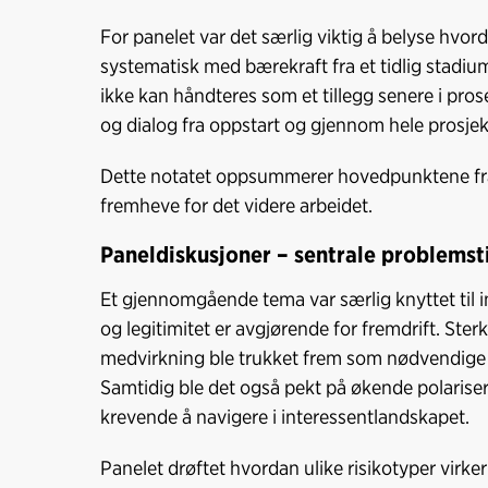
For panelet var det særlig viktig å belyse hvor
systematisk med bærekraft fra et tidlig stadium
ikke kan håndteres som et tillegg senere i pro
og dialog fra oppstart og gjennom hele prosjek
Dette notatet oppsummerer hovedpunktene fra 
fremheve for det videre arbeidet.
Paneldiskusjoner – sentrale problemsti
Et gjennomgående tema var særlig knyttet til int
og legitimitet er avgjørende for fremdrift. Ste
medvirkning ble trukket frem som nødvendige fo
Samtidig ble det også pekt på økende polarise
krevende å navigere i interessentlandskapet.
Panelet drøftet hvordan ulike risikotyper virker 