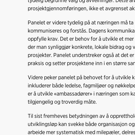
tydelig begrunne valg og avveininger. Dette ar
prosjektgjennomføringen, ikke et avgrenset akt
Panelet er videre tydelig på at næringen må ta
kommuniseres og forstås. Dagens kommunikasjon
oppfylle krav. Det er behov for å utvikle et me
der man synliggjør konkrete, lokale bidrag og 
prosjekter. Panelet understreker også at det er
praksis og setter prosjektene inn i en større 
Videre peker panelet på behovet for å utvikle
inkluderer både ledelse, fagmiljøer og nøkkelp
er å utvikle «ambassadører» i næringen som 
tilgjengelig og troverdig måte.
Til sist fremheves betydningen av å oppretthol
utviklingsløp kan svekke både organisasjon 
arbeide mer systematisk med milepæler, delresul