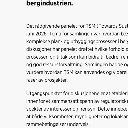
bergindustrien.
Det rådgivende panelet for TSM (Towards Susta
juni 2026. Tema for samlingen var hvordan bæ
komplekse plan- og utbyggingsprosesser i berg
diskusjoner har panelet drøftet hvilke forhold s
prosesser, og tiltak som kan bidra til bedre frem
og god ressursforvaltning. Samlingen hadde og
vurdere hvordan TSM kan anvendes og videreutvi
faser av prosjekter.
Utgangspunktet for diskusjonene er at etablerin
innenfor et sammensatt spenn av regulatoriske
spekter av interesser og hensyn. Dette innebær
at både virksomheter, myndigheter og lokalsam
rammebetingelser underveis.