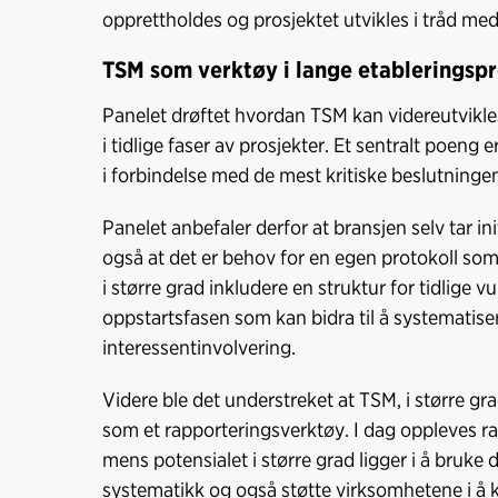
opprettholdes og prosjektet utvikles i tråd 
TSM som verktøy i lange etableringsp
Panelet drøftet hvordan TSM kan videreutvikles t
i tidlige faser av prosjekter. Et sentralt poeng 
i forbindelse med de mest kritiske beslutningene
Panelet anbefaler derfor at bransjen selv tar ini
også at det er behov for en egen protokoll som 
i større grad inkludere en struktur for tidlige vu
oppstartsfasen som kan bidra til å systematise
interessentinvolvering.
Videre ble det understreket at TSM, i større gr
som et rapporteringsverktøy. I dag oppleves r
mens potensialet i større grad ligger i å bruke 
systematikk og også støtte virksomhetene i å