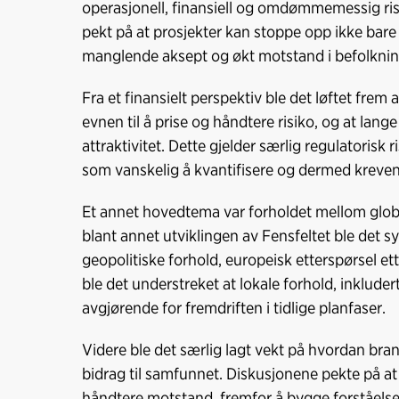
operasjonell, finansiell og omdømmemessig ris
pekt på at prosjekter kan stoppe opp ikke bar
manglende aksept og økt motstand i befolknin
Fra et finansielt perspektiv ble det løftet frem a
evnen til å prise og håndtere risiko, og at lan
attraktivitet. Dette gjelder særlig regulatori
som vanskelig å kvantifisere og dermed kreven
Et annet hovedtema var forholdet mellom globa
blant annet utviklingen av Fensfeltet ble det s
geopolitiske forhold, europeisk etterspørsel ett
ble det understreket at lokale forhold, inklud
avgjørende for fremdriften i tidlige planfaser.
Videre ble det særlig lagt vekt på hvordan brans
bidrag til samfunnet. Diskusjonene pekte på a
håndtere motstand, fremfor å bygge forståelse 