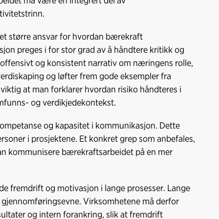
beidet må være en integrert del av
ivitetstrinn.
 et større ansvar for hvordan bærekraft
 preges i for stor grad av å håndtere kritikk og
r offensivt og konsistent narrativ om næringens rolle,
verdiskaping og løfter frem gode eksempler fra
 viktig at man forklarer hvordan risiko håndteres i
samfunns- og verdikjedekontekst.
 kompetanse og kapasitet i kommunikasjon. Dette
ersoner i prosjektene. Et konkret grep som anbefales,
kan kommunisere bærekraftsarbeidet på en mer
de fremdrift og motivasjon i lange prosesser. Lange
og gjennomføringsevne. Virksomhetene må derfor
tater og intern forankring, slik at fremdrift