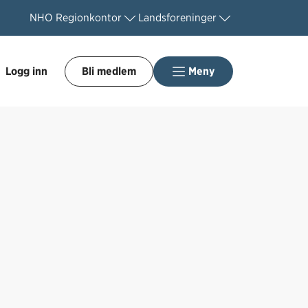
NHO
Regionkontor
Landsforeninger
Logg inn
Bli medlem
Meny