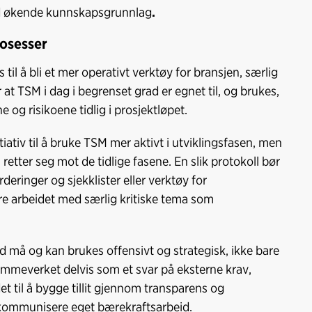
med økende kunnskapsgrunnlag
.
rosesser
il å bli et mer operativt verktøy for bransjen, særlig
er at TSM i dag i begrenset grad er egnet til, og brukes,
 og risikoene tidlig i prosjektløpet.
tiativ til å bruke TSM mer aktivt i utviklingsfasen, men
retter seg mot de tidlige fasene. En slik protokoll bør
rderinger og sjekklister eller verktøy for
re arbeidet med særlig kritiske tema som
ad må og kan brukes offensivt og strategisk, ikke bare
ammeverket delvis som et svar på eksterne krav,
det til å bygge tillit gjennom transparens og
 kommunisere eget bærekraftsarbeid.