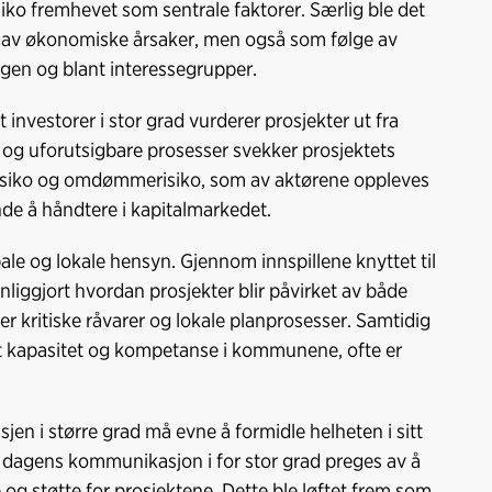
iko fremhevet som sentrale faktorer. Særlig ble det
e av økonomiske årsaker, men også som følge av
gen og blant interessegrupper.
t investorer i stor grad vurderer prosjekter ut fra
ge og uforutsigbare prosesser svekker prosjektets
sk risiko og omdømmerisiko, som av aktørene oppleves
de å håndtere i kapitalmarkedet.
le og lokale hensyn. Gjennom innspillene knyttet til
ynliggjort hvordan prosjekter blir påvirket av både
er kritiske råvarer og lokale planprosesser. Samtidig
ert kapasitet og kompetanse i kommunene, ofte er
jen i større grad må evne å formidle helheten i sitt
t dagens kommunikasjon i for stor grad preges av å
og støtte for prosjektene. Dette ble løftet frem som