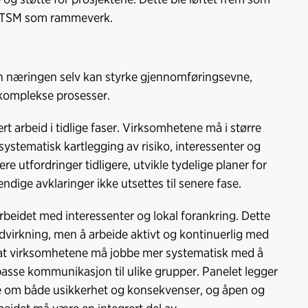
og TSM som rammeverk.
an næringen selv kan styrke gjennomføringsevne,
g komplekse prosesser.
t arbeid i tidlige faser. Virksomhetene må i større
stematisk kartlegging av risiko, interessenter og
ere utfordringer tidligere, utvikle tydelige planer for
ndige avklaringer ikke utsettes til senere fase.
arbeidet med interessenter og lokal forankring. Dette
virkning, men å arbeide aktivt og kontinuerlig med
rer at virksomhetene må jobbe mer systematisk med å
ilpasse kommunikasjon til ulike grupper. Panelet legger
ne om både usikkerhet og konsekvenser, og åpen og