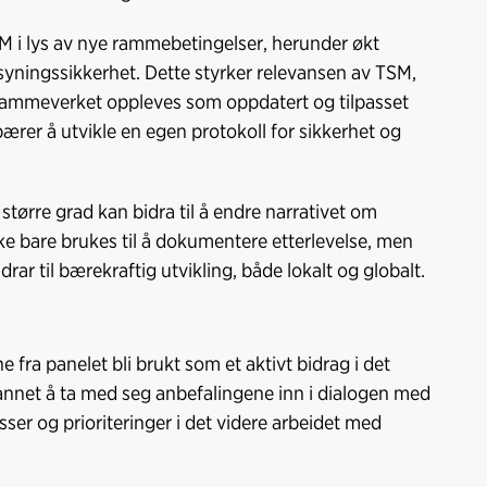
SM i lys av nye rammebetingelser, herunder økt
yningssikkerhet. Dette styrker relevansen av TSM,
 at rammeverket oppleves som oppdatert og tilpasset
rer å utvikle en egen protokoll for sikkerhet og
større grad kan bidra til å endre narrativet om
ke bare brukes til å dokumentere etterlevelse, men
ar til bærekraftig utvikling, både lokalt og globalt.
ne fra panelet bli brukt som et aktivt bidrag i det
 annet å ta med seg anbefalingene inn i dialogen med
ser og prioriteringer i det videre arbeidet med