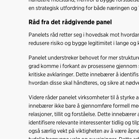
en strategisk utfordring for både næringen 
Råd fra det rådgivende panel
Panelets råd retter seg i hovedsak mot hvord
redusere risiko og bygge legitimitet i lange o
Panelet understreker behovet for mer strukturer
grad komme i forkant av prosessene gjennom sy
kritiske avklaringer. Dette innebærer å identifis
hvordan disse skal håndteres, og sikre at nødve
Videre råder panelet virksomheter til å styrke 
innebærer ikke bare å gjennomføre formell med
relasjoner, tillit og forståelse. Dette innebæ
identifisere relevante interessenter tidlig og t
også særlig vekt på viktigheten av å være åp