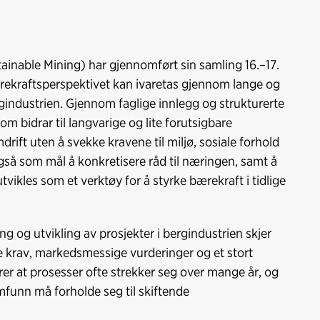
inable Mining) har gjennomført sin samling 16.–17.
rekraftsperspektivet kan ivaretas gjennom lange og
industrien. Gjennom faglige innlegg og strukturerte
om bidrar til langvarige og lite forutsigbare
drift uten å svekke kravene til miljø, sosiale forhold
så som mål å konkretisere råd til næringen, samt å
kles som et verktøy for å styrke bærekraft i tidlige
g og utvikling av prosjekter i bergindustrien skjer
 krav, markedsmessige vurderinger og et stort
er at prosesser ofte strekker seg over mange år, og
funn må forholde seg til skiftende