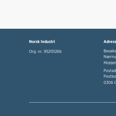
Norsk Industri
Adres
Besøks
Org. nr. 952151266
Næring
Middel
Postad
Postbo
0306 