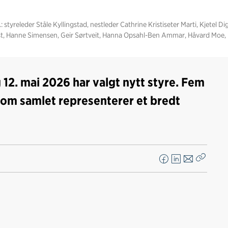
 styreleder Ståle Kyllingstad, nestleder Cathrine Kristiseter Marti, Kjetel Dig
ist, Hanne Simensen, Geir Sørtveit, Hanna Opsahl-Ben Ammar, Håvard Moe,
 12. mai 2026 har valgt nytt styre. Fem
som samlet representerer et bredt
F
L
E
Kopier
a
i
-
lenke
c
n
p
e
k
o
b
e
s
o
d
t