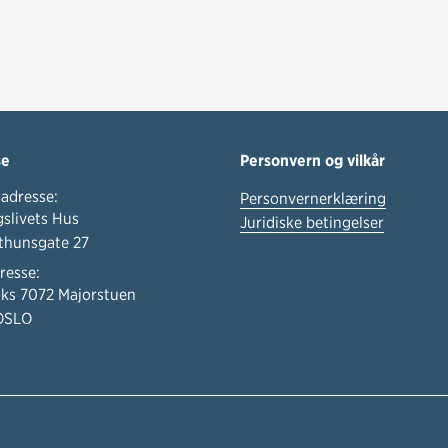
se
Personvern og vilkår
adresse:
Personvernerklæring
slivets Hus
Juridiske betingelser
thunsgate 27
resse:
ks 7072 Majorstuen
OSLO