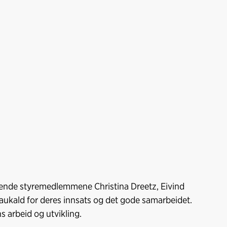
o
I
k
n
oppende styremedlemmene Christina Dreetz, Eivind
Faukald for deres innsats og det gode samarbeidet.
s arbeid og utvikling.