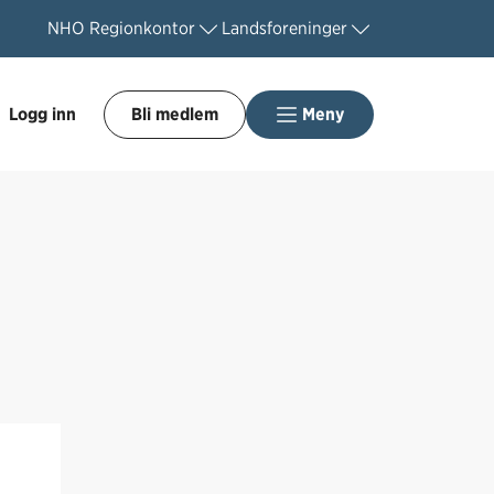
NHO
Regionkontor
Landsforeninger
Logg inn
Bli medlem
Meny