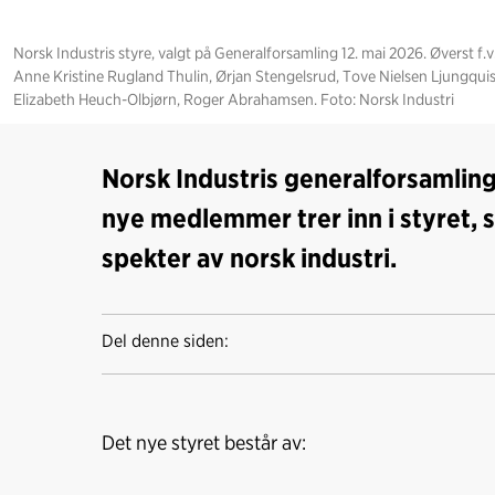
Norsk Industris styre, valgt på Generalforsamling 12. mai 2026. Øverst f.v.:
Anne Kristine Rugland Thulin, Ørjan Stengelsrud, Tove Nielsen Ljungqu
Elizabeth Heuch-Olbjørn, Roger Abrahamsen. Foto: Norsk Industri
Norsk Industris generalforsamling
nye medlemmer trer inn i styret, 
spekter av norsk industri.
Del denne siden:
Det nye styret består av: