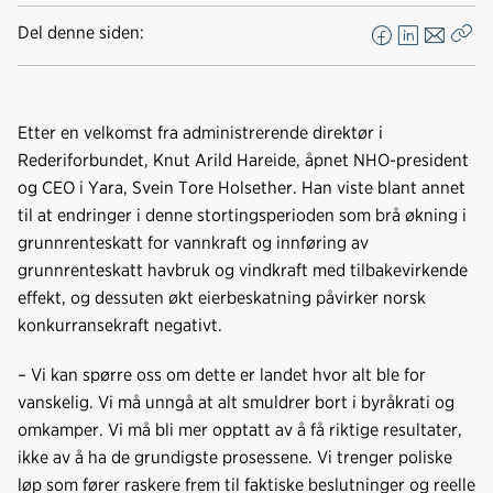
Del denne siden:
F
L
E
Kop
a
i
-
len
c
n
p
e
k
o
Etter en velkomst fra administrerende direktør i
b
e
s
Rederiforbundet, Knut Arild Hareide, åpnet NHO-president
o
d
t
og CEO i Yara, Svein Tore Holsether. Han viste blant annet
o
I
til at endringer i denne stortingsperioden som brå økning i
k
n
grunnrenteskatt for vannkraft og innføring av
grunnrenteskatt havbruk og vindkraft med tilbakevirkende
effekt, og dessuten økt eierbeskatning påvirker norsk
konkurransekraft negativt.
– Vi kan spørre oss om dette er landet hvor alt ble for
vanskelig. Vi må unngå at alt smuldrer bort i byråkrati og
omkamper. Vi må bli mer opptatt av å få riktige resultater,
ikke av å ha de grundigste prosessene. Vi trenger poliske
løp som fører raskere frem til faktiske beslutninger og reelle