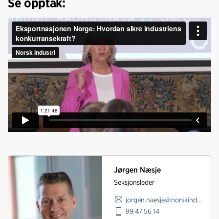
Se opptak:
Jørgen Næsje
Seksjonsleder
jorgen.naesje@norskindustri.no
99 47 56 14