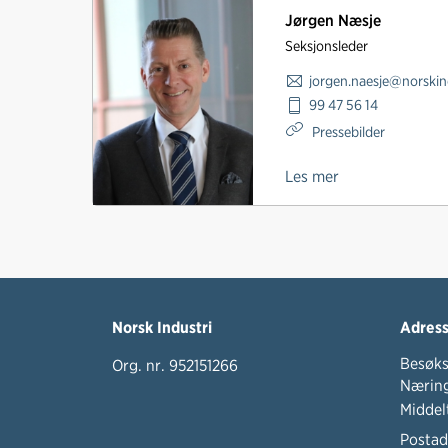
Jørgen Næsje
Seksjonsleder
jorgen.naesje@norskin
99 47 56 14
Pressebilder
Les mer
Norsk Industri
Adres
Besøks
Org. nr. 952151266
Næring
Middel
Postad