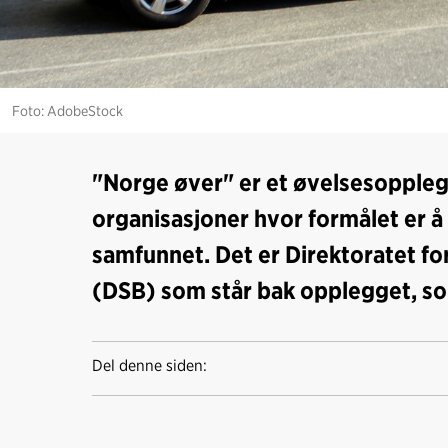
Foto: AdobeStock
"Norge øver" er et øvelsesopple
organisasjoner hvor formålet er å
samfunnet. Det er Direktoratet f
(DSB) som står bak opplegget, som b
Del denne siden: