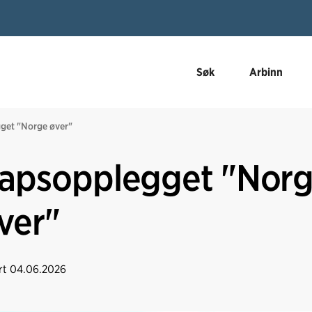
Søk
Arbinn
get "Norge øver"
kapsopplegget "Nor
ver"
rt
04.06.2026