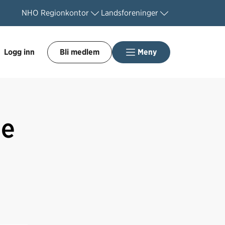
NHO
Regionkontor
Landsforeninger
Logg inn
Bli medlem
Meny
ge