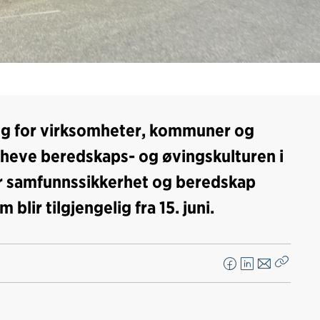
gg for virksomheter, kommuner og
 heve beredskaps- og øvingskulturen i
or samfunnssikkerhet og beredskap
lir tilgjengelig fra 15. juni.
F
L
E
Kopier
a
i
-
lenke
c
n
p