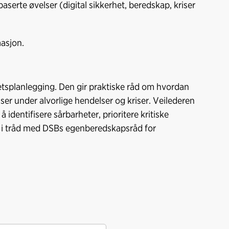
e
k
o
serte øvelser (digital sikkerhet, beredskap, kriser
b
e
s
o
d
t
o
I
asjon.
k
n
tetsplanlegging. Den gir praktiske råd om hvordan
ser under alvorlige hendelser og kriser. Veilederen
identifisere sårbarheter, prioritere kritiske
, i tråd med DSBs egenberedskapsråd for