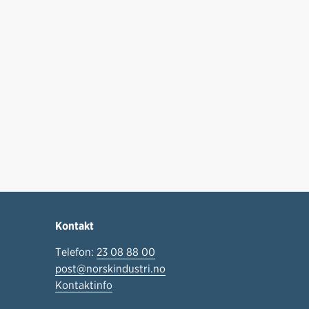
Kontakt
Telefon:
23 08 88 00
post@norskindustri.no
Kontaktinfo