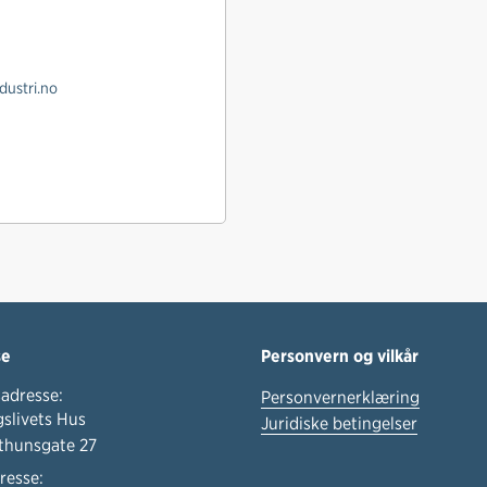
dustri.no
se
Personvern og vilkår
adresse:
Personvernerklæring
slivets Hus
Juridiske betingelser
thunsgate 27
resse: