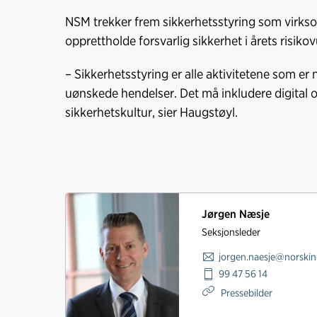
NSM trekker frem sikkerhetsstyring som virkso
opprettholde forsvarlig sikkerhet i årets risiko
– Sikkerhetsstyring er alle aktivitetene som e
uønskede hendelser. Det må inkludere digital o
sikkerhetskultur, sier Haugstøyl.
Jørgen Næsje
Seksjonsleder
jorgen.naesje@norskin
99 47 56 14
Pressebilder