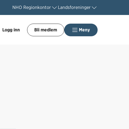
NHO
Regionkontor
Landsforeninger
Logg inn
Bli medlem
Meny