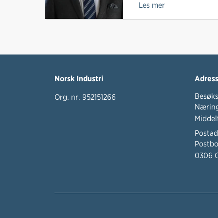
Les mer
Norsk Industri
Adres
Besøks
Org. nr. 952151266
Næring
Middel
Postad
Postbo
0306 