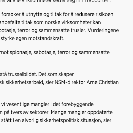
ler at alle virksomheter setter seg inn i rapporten.
o
d
t
o
I
forsøker å utnytte og tiltak for å redusere risikoen
k
n
anbefalte tiltak som norske virksomheter kan
abotasje, terror og sammensatte trusler. Vurderingene
an styrke egen motstandskraft.
 mot spionasje, sabotasje, terror og sammensatte
stå trusselbildet. Det som skaper
k sikkerhetsarbeid, sier NSM-direktør Arne Christian
 vi vesentlige mangler i det forebyggende
en på tvers av sektorer. Mange mangler oppdaterte
 stått i en alvorlig sikkerhetspolitisk situasjon, sier