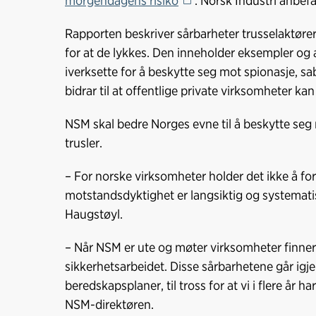
morgendagens risiko
. Norsk Industri anbefa
Rapporten beskriver sårbarheter trusselaktører 
for at de lykkes. Den inneholder eksempler og 
iverksette for å beskytte seg mot spionasje, s
bidrar til at offentlige private virksomheter k
NSM skal bedre Norges evne til å beskytte seg
trusler.
– For norske virksomheter holder det ikke å for
motstandsdyktighet er langsiktig og systematis
Haugstøyl.
– Når NSM er ute og møter virksomheter finner
sikkerhetsarbeidet. Disse sårbarhetene går igj
beredskapsplaner, til tross for at vi i flere år har
NSM-direktøren.