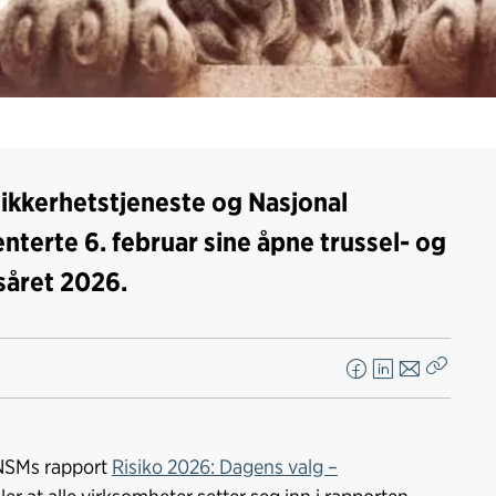
sikkerhetstjeneste og Nasjonal
terte 6. februar sine åpne trussel- og
såret 2026.
F
L
E
Kopier
a
i
-
lenke
c
n
p
e
k
o
r NSMs rapport
Risiko 2026: Dagens valg –
b
e
s