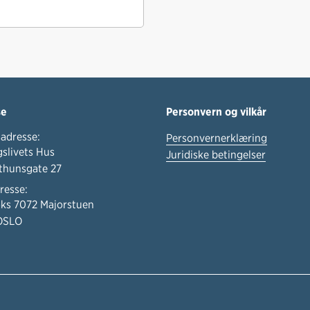
se
Personvern og vilkår
adresse:
Personvernerklæring
slivets Hus
Juridiske betingelser
thunsgate 27
resse:
ks 7072 Majorstuen
OSLO