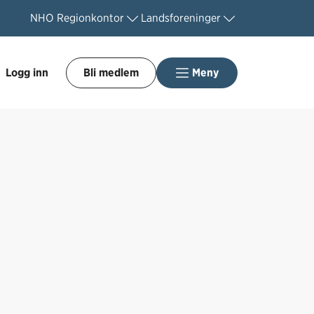
NHO
Regionkontor
Landsforeninger
Logg inn
Bli medlem
Meny