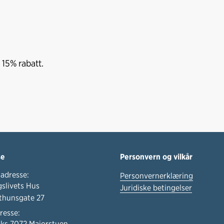
15% rabatt.
se
Personvern og vilkår
adresse:
Personvernerklæring
slivets Hus
Juridiske betingelser
thunsgate 27
resse:
ks 7072 Majorstuen