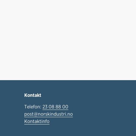
Kontakt
Telefon:
23 08 88 00
post@norskindustri.no
Kontaktinfo