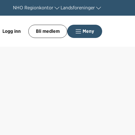
NHO
Regionkontor
Landsforeninger
Logg inn
Bli medlem
Meny