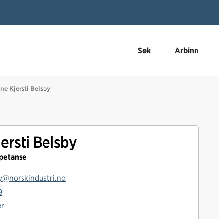
Søk
Arbinn
ne Kjersti Belsby
ersti Belsby
petanse
y@norskindustri.no
9
er