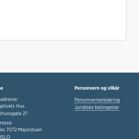
se
Personvern og vilkår
adresse:
Personvernerklæring
slivets Hus
Juridiske betingelser
thunsgate 27
resse:
ks 7072 Majorstuen
OSLO