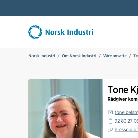
Norsk Industri
Om Norsk Industri
Våre ansatte
To
T
o
n
e
Tone Kj
K
j
Rådgiver kom
e
r
tone.belsb
s
92 83 27 0
t
i
Pressebild
B