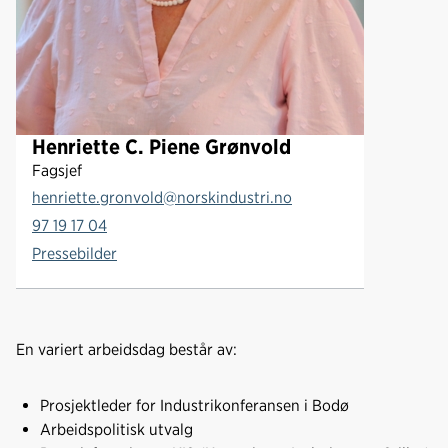
ø
n
v
o
l
d
Henriette C. Piene Grønvold
Fagsjef
henriette.gronvold@norskindustri.no
97 19 17 04
Pressebilder
En variert arbeidsdag består av:
Prosjektleder for Industrikonferansen i Bodø
Arbeidspolitisk utvalg