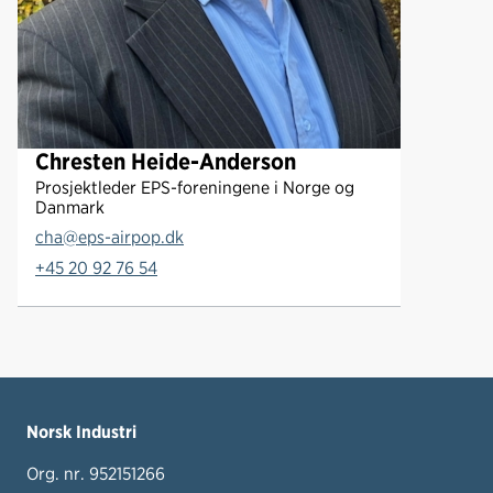
r
s
o
n
Chresten Heide-Anderson
Prosjektleder EPS-foreningene i Norge og
Danmark
cha@eps-airpop.dk
+45 20 92 76 54
Norsk Industri
Org. nr. 952151266