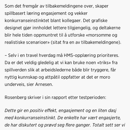
Som det fremgår av tilbakemeldingene over, skaper
spillbasert læring engasjement og vekker
konkurranseinstinktet blant kollegaer. Det grafiske
designet gjør innholdet lettere tilgjengelig, og deltakerne
blir hele tiden oppmuntret til å utforske «morsomme og
realistiske scenarioer» (sitat fra en av tilbakemeldingene).
– Selv i en travel hverdag må HMS-opplæring prioriteres.
Da er det veldig gledelig at vi kan bruke noen «triks» fra
spillverden slik at arbeidslederne både blir tryggere, får
nyttig kunnskap og attpåtil oppfatter at det er moro
underveis, sier Arnesen.
Rosenberg skriver i sin rapport etter testperioden:
Dette gir en positiv effekt, engasjement og en liten dasj
med konkurranseinstinkt. De enkelte har vært engasjerte,
de har diskutert og prøvd seg flere ganger. Totalt sett ser vi