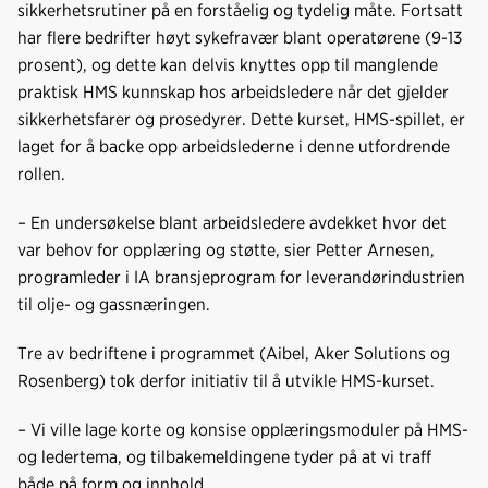
o
I
sikkerhetsrutiner på en forståelig og tydelig måte. Fortsatt
k
n
har flere bedrifter høyt sykefravær blant operatørene (9-13
prosent), og dette kan delvis knyttes opp til manglende
praktisk HMS kunnskap hos arbeidsledere når det gjelder
sikkerhetsfarer og prosedyrer. Dette kurset, HMS-spillet, er
laget for å backe opp arbeidslederne i denne utfordrende
rollen.
– En undersøkelse blant arbeidsledere avdekket hvor det
var behov for opplæring og støtte, sier Petter Arnesen,
programleder i IA bransjeprogram for leverandørindustrien
til olje- og gassnæringen.
Tre av bedriftene i programmet (Aibel, Aker Solutions og
Rosenberg) tok derfor initiativ til å utvikle HMS-kurset.
– Vi ville lage korte og konsise opplæringsmoduler på HMS-
og ledertema, og tilbakemeldingene tyder på at vi traff
både på form og innhold.