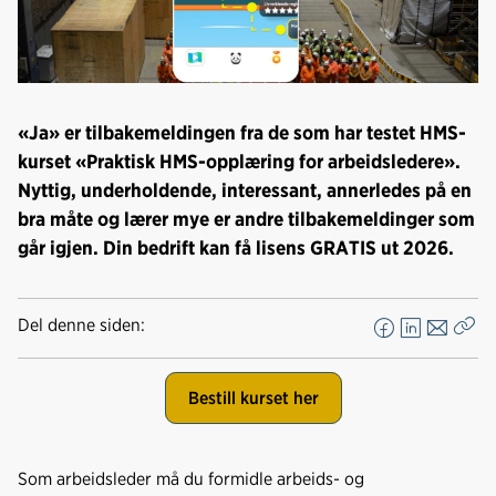
«Ja» er tilbakemeldingen fra de som har testet HMS-
kurset «Praktisk HMS-opplæring for arbeidsledere».
Nyttig, underholdende, interessant, annerledes på en
bra måte og lærer mye er andre tilbakemeldinger som
går igjen. Din bedrift kan få lisens GRATIS ut 2026.
Del denne siden:
F
L
E
Kop
a
i
-
len
c
n
p
Bestill kurset her
e
k
o
b
e
s
o
d
t
Som arbeidsleder må du formidle arbeids- og