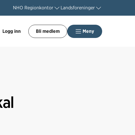
NHO
Regionkontor
Landsforeninger
Logg inn
Bli medlem
Meny
kal