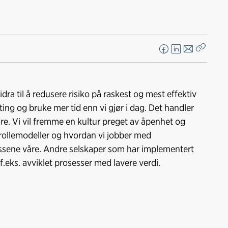
F
L
E
Kopier
a
i
-
lenke
c
n
p
e
k
o
idra til å redusere risiko på raskest og mest effektiv
b
e
s
 ting og bruke mer tid enn vi gjør i dag. Det handler
o
d
t
edre. Vi vil fremme en kultur preget av åpenhet og
o
I
e rollemodeller og hvordan vi jobber med
k
n
ssene våre. Andre selskaper som har implementert
f.eks. avviklet prosesser med lavere verdi.