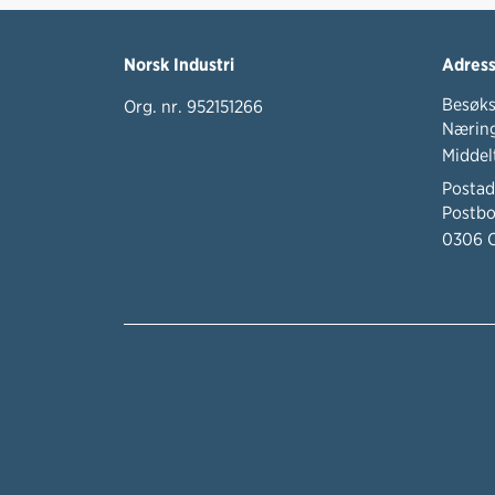
Norsk Industri
Adres
Besøks
Org. nr. 952151266
Næring
Middel
Postad
Postbo
0306 