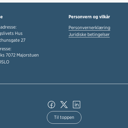
se
Personvern og vilkår
adresse:
Personvernerklæring
slivets Hus
Juridiske betingelser
thunsgate 27
resse:
ks 7072 Majorstuen
OSLO
Til toppen