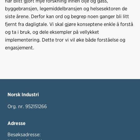
har blitt gjort mye forskning innen olje og gass,
o
I
byggebransjen, legemiddelbransjen og helsesektoren de
k
n
siste årene. Derfor kan ord og begrep noen ganger bli litt
fjernt fra dagligtale. Vi skal gjøre konseptene enkle å forstå
og ta i bruk, og dele eksempler på vellykket
implementering. Dette tror vi vil øke både forståelse og
engasjement.
Norsk Industri
Org. nr. 952151266
Adresse
Besøksadresse: