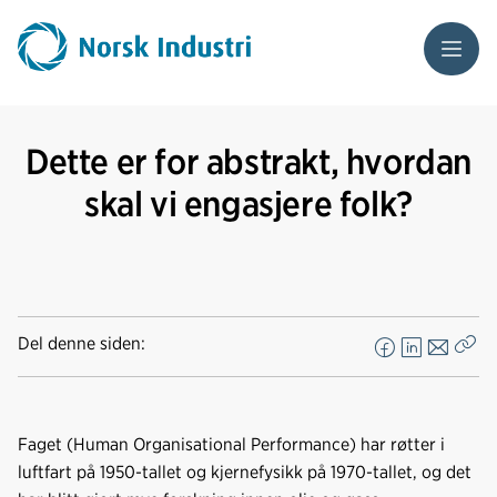
Meny
Dette er for abstrakt, hvordan
skal vi engasjere folk?
Del denne siden:
F
L
E
Kop
a
i
-
len
c
n
p
e
k
o
Faget (Human Organisational Performance) har røtter i
b
e
s
luftfart på 1950-tallet og kjernefysikk på 1970-tallet, og det
o
d
t