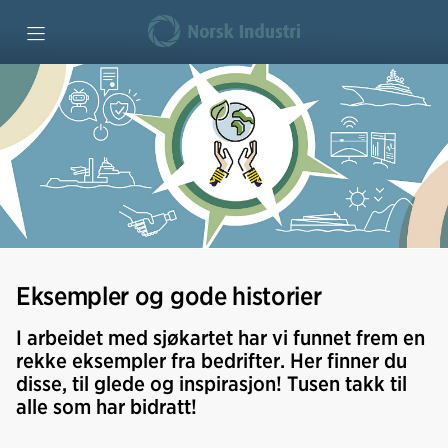
Forside
Maritim verdiskaping
Klima og miljø
Industriutvikling
Eksempler og gode historier
Vi mener
I arbeidet med sjøkartet har vi funnet frem en
rekke eksempler fra bedrifter. Her finner du
disse, til glede og inspirasjon! Tusen takk til
Bedriftseksempler
alle som har bidratt!