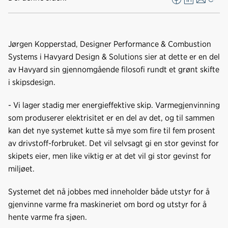
F
L
E
Kop
a
i
-
len
c
n
p
e
k
o
Jørgen Kopperstad, Designer Performance & Combustion
b
e
s
Systems i Havyard Design & Solutions sier at dette er en del
o
d
t
av Havyard sin gjennomgående filosofi rundt et grønt skifte
o
I
i skipsdesign.
k
n
- Vi lager stadig mer energieffektive skip. Varmegjenvinning
som produserer elektrisitet er en del av det, og til sammen
kan det nye systemet kutte så mye som fire til fem prosent
av drivstoff-forbruket. Det vil selvsagt gi en stor gevinst for
skipets eier, men like viktig er at det vil gi stor gevinst for
miljøet.
Systemet det nå jobbes med inneholder både utstyr for å
gjenvinne varme fra maskineriet om bord og utstyr for å
hente varme fra sjøen.