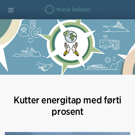
Forside
Maritim verdiskaping
Klima og miljø
Industriutvikling
Kutter energitap med førti
Vi mener
prosent
Bedriftseksempler