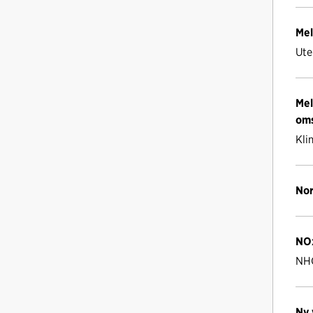
Mel
Ute
Mel
oms
Kli
Nor
NO
NH
Ny 