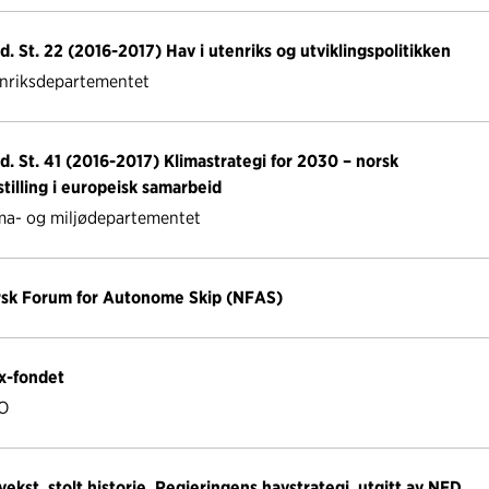
d. St. 22 (2016-2017) Hav i utenriks og utviklingspolitikken
nriksdepartementet
d. St. 41 (2016-2017) Klimastrategi for 2030 – norsk
tilling i europeisk samarbeid
ma- og miljødepartementet
sk Forum for Autonome Skip (NFAS)
x-fondet
O
vekst, stolt historie. Regjeringens havstrategi, utgitt av NFD