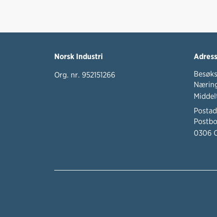
Norsk Industri
Adres
Besøks
Org. nr. 952151266
Næring
Middel
Postad
Postbo
0306 