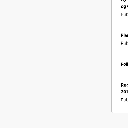
og 
Pub
Pla
Pub
Pol
Reg
20
Pub