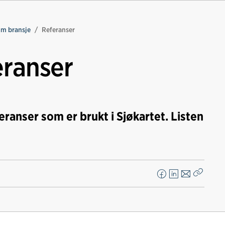
im bransje
Referanser
eranser
feranser som er brukt i Sjøkartet. Listen
F
L
E
Kopier
a
i
-
lenke
c
n
p
e
k
o