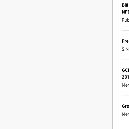
Blå
NFD
Pub
Fre
SIN
GCE
20
Men
Grø
Men