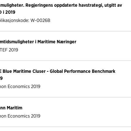
b
e
s
 muligheter. Regjeringens oppdaterte havstrategi, utgitt av
o
d
t
 i 2019
o
I
likasjonskode: W-0026B
k
n
mtidsmuligheter i Maritime Næringer
TEF 2019
 Blue Maritime Cluser - Global Performance Benchmark
19
on Economics 2019
nn Maritim
on Economics 2019