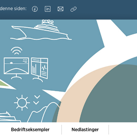
 denne siden:
Kopier
lenke
Bedriftseksempler
Nedlastinger