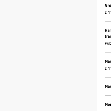
Grø
DN
Han
tra
Pub
Mar
DN
Mar
Mer