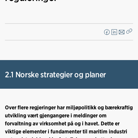
Nedlastinger
F
L
E
Kop
a
i
-
len
c
n
p
e
k
o
b
e
s
o
d
t
2.1 Norske strategier og planer
o
I
k
n
Over flere regjeringer har miljøpolitikk og bærekraftig
utvikling vært gjengangere i meldinger om
forvaltning av virksomhet på og i havet. Dette er
viktige elementer i fundamenter til maritim industri