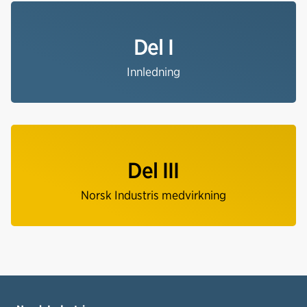
Del I
Innledning
Del III
Norsk Industris medvirkning