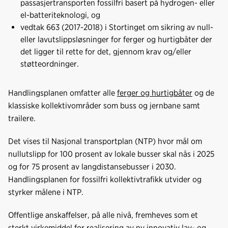
passasjertransporten fossilfri basert på hydrogen- eller
el-batteriteknologi, og
vedtak 663 (2017-2018) i Stortinget om sikring av null-
eller lavutslippsløsninger for ferger og hurtigbåter der
det ligger til rette for det, gjennom krav og/eller
støtteordninger.
Handlingsplanen omfatter alle
ferger og hurtigbåter
og de
klassiske kollektivområder som buss og jernbane samt
trailere.
Det vises til Nasjonal transportplan (NTP) hvor mål om
nullutslipp for 100 prosent av lokale busser skal nås i 2025
og for 75 prosent av langdistansebusser i 2030.
Handlingsplanen for fossilfri kollektivtrafikk utvider og
styrker målene i NTP.
Offentlige anskaffelser, på alle nivå, fremheves som et
sterkt virkemiddel for realisering av ny innovativ lav- og