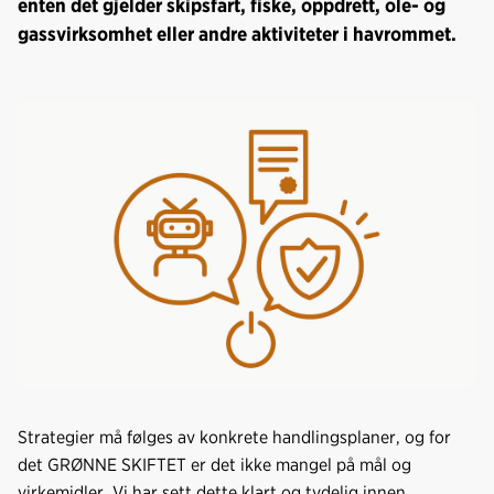
enten det gjelder skipsfart, fiske, oppdrett, ole- og
gassvirksomhet eller andre aktiviteter i havrommet.
Strategier må følges av konkrete handlingsplaner, og for
det GRØNNE SKIFTET er det ikke mangel på mål og
virkemidler. Vi har sett dette klart og tydelig innen