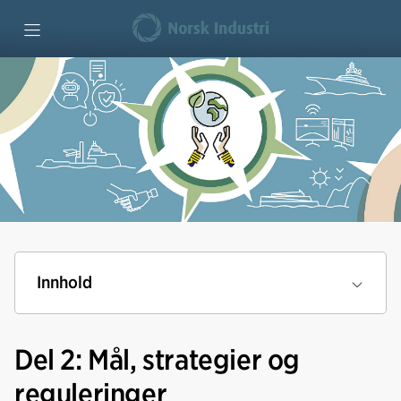
Forside
Maritim verdiskaping
Klima og miljø
Industriutvikling
Innhold
Vi mener
Del 2: Mål, strategier og
Bedriftseksempler
reguleringer