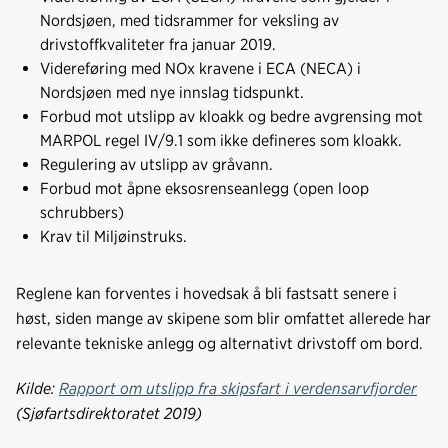
Nordsjøen, med tidsrammer for veksling av
drivstoffkvaliteter fra januar 2019.
Videreføring med NOx kravene i ECA (NECA) i
Nordsjøen med nye innslag tidspunkt.
Forbud mot utslipp av kloakk og bedre avgrensing mot
MARPOL regel IV/9.1 som ikke defineres som kloakk.
Regulering av utslipp av gråvann.
Forbud mot åpne eksosrenseanlegg (open loop
schrubbers)
Krav til Miljøinstruks.
Reglene kan forventes i hovedsak å bli fastsatt senere i
høst, siden mange av skipene som blir omfattet allerede har
relevante tekniske anlegg og alternativt drivstoff om bord.
Kilde:
Rapport om utslipp fra skipsfart i verdensarvfjorder
(Sjøfartsdirektoratet 2019)