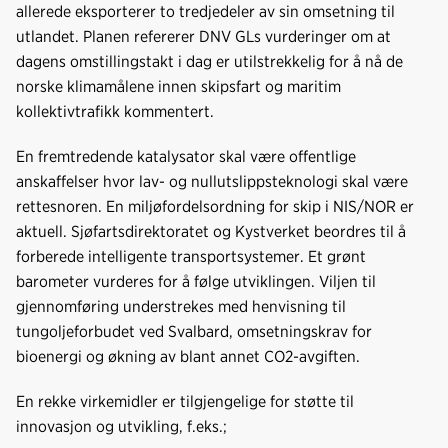
allerede eksporterer to tredjedeler av sin omsetning til
utlandet. Planen refererer DNV GLs vurderinger om at
dagens omstillingstakt i dag er utilstrekkelig for å nå de
norske klimamålene innen skipsfart og maritim
kollektivtrafikk kommentert.
En fremtredende katalysator skal være offentlige
anskaffelser hvor lav- og nullutslippsteknologi skal være
rettesnoren. En miljøfordelsordning for skip i NIS/NOR er
aktuell. Sjøfartsdirektoratet og Kystverket beordres til å
forberede intelligente transportsystemer. Et grønt
barometer vurderes for å følge utviklingen. Viljen til
gjennomføring understrekes med henvisning til
tungoljeforbudet ved Svalbard, omsetningskrav for
bioenergi og økning av blant annet CO2-avgiften.
En rekke virkemidler er tilgjengelige for støtte til
innovasjon og utvikling, f.eks.;