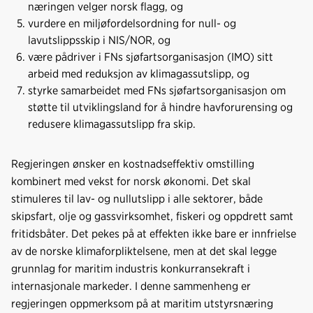
næringen velger norsk flagg, og
vurdere en miljøfordelsordning for null- og
lavutslippsskip i NIS/NOR, og
være pådriver i FNs sjøfartsorganisasjon (IMO) sitt
arbeid med reduksjon av klimagassutslipp, og
styrke samarbeidet med FNs sjøfartsorganisasjon om
støtte til utviklingsland for å hindre havforurensing og
redusere klimagassutslipp fra skip.
Regjeringen ønsker en kostnadseffektiv omstilling
kombinert med vekst for norsk økonomi. Det skal
stimuleres til lav- og nullutslipp i alle sektorer, både
skipsfart, olje og gassvirksomhet, fiskeri og oppdrett samt
fritidsbåter. Det pekes på at effekten ikke bare er innfrielse
av de norske klimaforpliktelsene, men at det skal legge
grunnlag for maritim industris konkurransekraft i
internasjonale markeder. I denne sammenheng er
regjeringen oppmerksom på at maritim utstyrsnæring