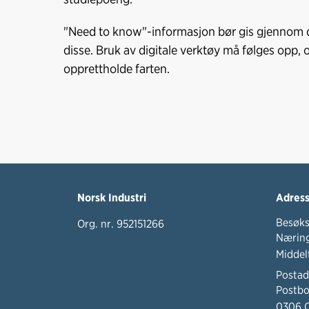
"Need to know"-informasjon bør gis gjennom d
disse. Bruk av digitale verktøy må følges opp, 
opprettholde farten.
Norsk Industri
Adres
Besøks
Org. nr. 952151266
Næring
Middel
Postad
Postbo
0306 