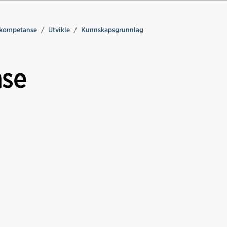
 kompetanse
Utvikle
Kunnskapsgrunnlag
nse