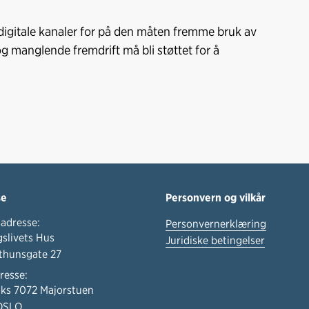
igitale kanaler for på den måten fremme bruk av
og manglende fremdrift må bli støttet for å
se
Personvern og vilkår
adresse:
Personvernerklæring
slivets Hus
Juridiske betingelser
thunsgate 27
resse:
ks 7072 Majorstuen
OSLO