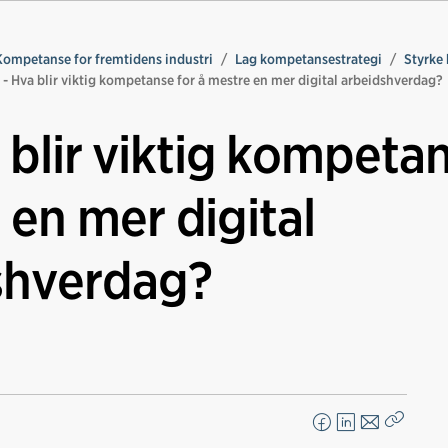
Kompetanse for fremtidens industri
Lag kompetansestrategi
Styrke
 - Hva blir viktig kompetanse for å mestre en mer digital arbeidshverdag?
 blir viktig kompeta
 en mer digital
shverdag?
F
L
E
Kopier