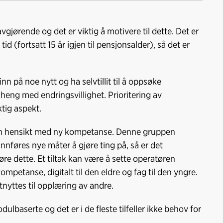
a
i
-
lenke
c
n
p
e
k
o
gjørende og det er viktig å motivere til dette. Det er
b
e
s
tid (fortsatt 15 år igjen til pensjonsalder), så det er
o
d
t
o
I
k
n
inn på noe nytt og ha selvtillit til å oppsøke
eng med endringsvillighet. Prioritering av
ktig aspekt.
r en hensikt med ny kompetanse. Denne gruppen
innføres nye måter å gjøre ting på, så er det
øre dette. Et tiltak kan være å sette operatøren
petanse, digitalt til den eldre og fag til den yngre.
yttes til opplæring av andre.
baserte og det er i de fleste tilfeller ikke behov for