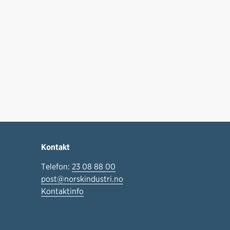
Kontakt
Telefon:
23 08 88 00
post@norskindustri.no
Kontaktinfo