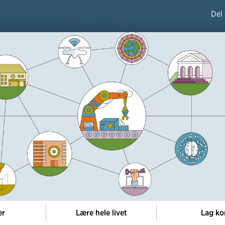
Del
er
Lære hele livet
Lag ko