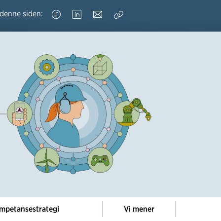
 denne siden:
Kopier
lenke
mpetansestrategi
Vi mener