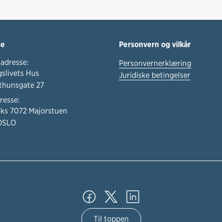
se
Personvern og vilkår
adresse:
Personvernerklæring
slivets Hus
Juridiske betingelser
thunsgate 27
resse:
ks 7072 Majorstuen
OSLO
Til toppen