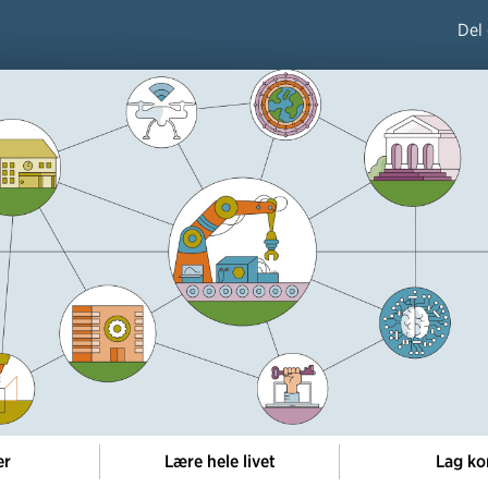
Del
er
Lære hele livet
Lag ko