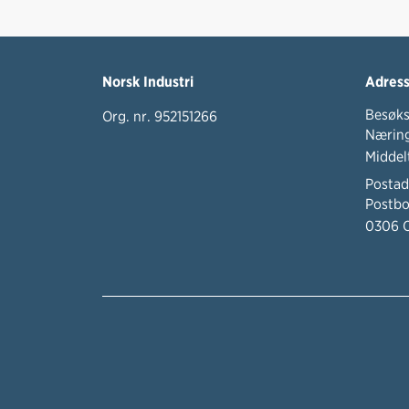
Norsk Industri
Adres
Besøks
Org. nr. 952151266
Næring
Middel
Postad
Postbo
0306 