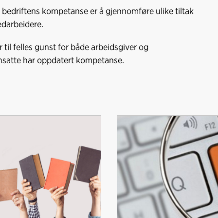
e
k
o
e bedriftens kompetanse er å gjennomføre ulike tiltak
b
e
s
edarbeidere.
o
d
t
o
I
 til felles gunst for både arbeidsgiver og
k
n
 ansatte har oppdatert kompetanse.