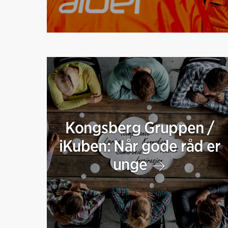
Kongsberg Gruppen /
iKuben: Når gode råd er
unge