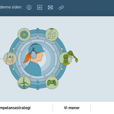
 denne siden:
Kopier
lenke
mpetansestrategi
Vi mener