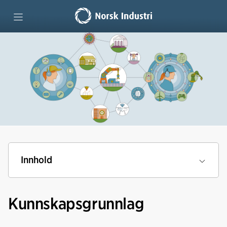
Forside
Teknologiutdanninger
Lære hele livet
Lag kompetansestrategi
Innhold
Vi mener
Kunnskapsgrunnlag