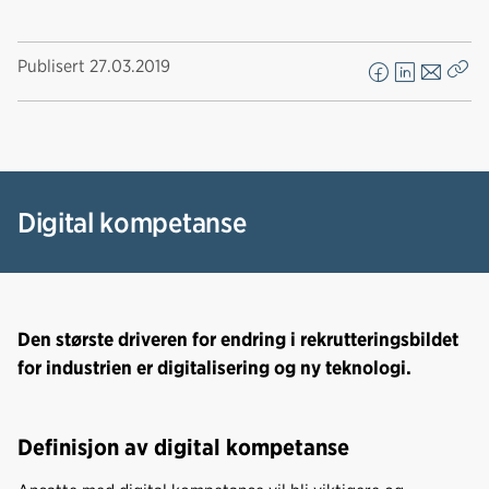
Publisert
27.03.2019
F
L
E
Kop
a
i
-
len
c
n
p
e
k
o
b
e
s
o
d
t
Digital kompetanse
o
I
k
n
Den største driveren for endring i rekrutteringsbildet
for industrien er digitalisering og ny teknologi.
Definisjon av digital kompetanse