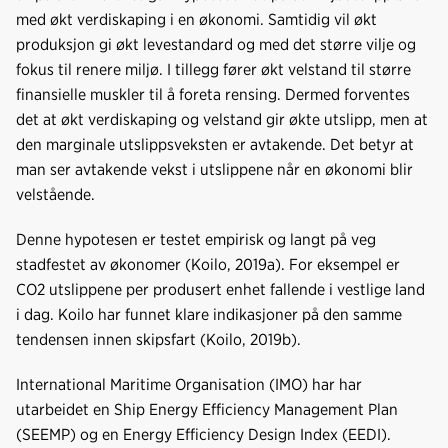
med økt verdiskaping i en økonomi. Samtidig vil økt
produksjon gi økt levestandard og med det større vilje og
fokus til renere miljø. I tillegg fører økt velstand til større
finansielle muskler til å foreta rensing. Dermed forventes
det at økt verdiskaping og velstand gir økte utslipp, men at
den marginale utslippsveksten er avtakende. Det betyr at
man ser avtakende vekst i utslippene når en økonomi blir
velstående.
Denne hypotesen er testet empirisk og langt på veg
stadfestet av økonomer (Koilo, 2019a). For eksempel er
CO2 utslippene per produsert enhet fallende i vestlige land
i dag. Koilo har funnet klare indikasjoner på den samme
tendensen innen skipsfart (Koilo, 2019b).
International Maritime Organisation (IMO) har har
utarbeidet en Ship Energy Efficiency Management Plan
(SEEMP) og en Energy Efficiency Design Index (EEDI).