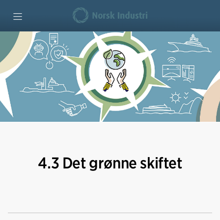
Forside
Maritim verdiskaping
Klima og miljø
Industriutvikling
4.3 Det grønne skiftet
Vi mener
Bedriftseksempler