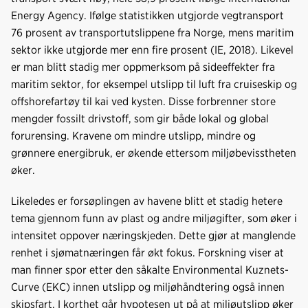
Energy Agency. Ifølge statistikken utgjorde vegtransport
76 prosent av transportutslippene fra Norge, mens maritim
sektor ikke utgjorde mer enn fire prosent (IE, 2018). Likevel
er man blitt stadig mer oppmerksom på sideeffekter fra
maritim sektor, for eksempel utslipp til luft fra cruiseskip og
offshorefartøy til kai ved kysten. Disse forbrenner store
mengder fossilt drivstoff, som gir både lokal og global
forurensing. Kravene om mindre utslipp, mindre og
grønnere energibruk, er økende ettersom miljøbevisstheten
øker.
Likeledes er forsøplingen av havene blitt et stadig hetere
tema gjennom funn av plast og andre miljøgifter, som øker i
intensitet oppover næringskjeden. Dette gjør at manglende
renhet i sjømatnæringen får økt fokus. Forskning viser at
man finner spor etter den såkalte Environmental Kuznets-
Curve (EKC) innen utslipp og miljøhåndtering også innen
skipsfart. I korthet går hypotesen ut på at miljøutslipp øker