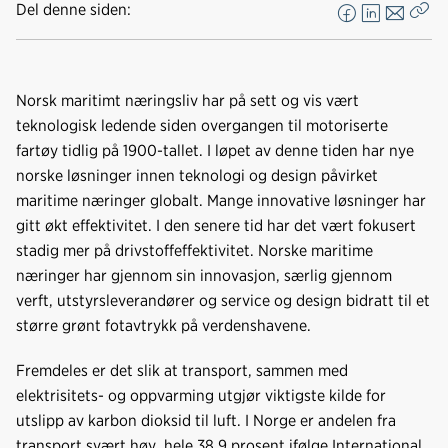
Nedlastinger
Del denne siden:
F
L
E
Kop
a
i
-
len
c
n
p
e
k
o
Norsk maritimt næringsliv har på sett og vis vært
b
e
s
teknologisk ledende siden overgangen til motoriserte
o
d
t
fartøy tidlig på 1900-tallet. I løpet av denne tiden har nye
o
I
norske løsninger innen teknologi og design påvirket
k
n
maritime næringer globalt. Mange innovative løsninger har
gitt økt effektivitet. I den senere tid har det vært fokusert
stadig mer på drivstoffeffektivitet. Norske maritime
næringer har gjennom sin innovasjon, særlig gjennom
verft, utstyrsleverandører og service og design bidratt til et
større grønt fotavtrykk på verdenshavene.
Fremdeles er det slik at transport, sammen med
elektrisitets- og oppvarming utgjør viktigste kilde for
utslipp av karbon dioksid til luft. I Norge er andelen fra
transport svært høy, hele 38,9 prosent ifølge International