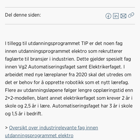
Del denne siden:
F
L
E
Kop
a
i
-
len
c
n
p
e
k
o
I tillegg til utdanningsprogrammet TIP er det noen fag
b
e
s
innen utdanningsprogrammet elektro som rekrutterer
o
d
t
faglærte til bransjer i industrien. Dette gjelder spesielt fag
o
I
innen Vg2 Automatiseringsfaget samt Elektrikerfaget. I
k
n
arbeidet med nye læreplaner fra 2020 skal det utredes om
det er behov for å opprette robotikk som et nytt lærefag.
Flere av utdanningsløpene følger lengre opplæringstid enn
2+2-modellen, blant annet elektrikerfaget som krever 2 år i
skole og 2,5 år i lære. Automatiseringsfaget har 3 år i skole
og 1,5 år i bedrift.
>
Oversikt over industrirelevante fag innen
utdanningsprogrammet elektro