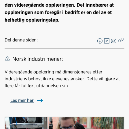
den videregående opplæringen. Det innebærer at
opplæringen som foregår i bedrift er en del av et
helhetlig opplæringsløp.
Del denne siden:
F
L
E
Kop
a
i
-
len
c
n
p
Norsk Industri mener:
e
k
o
b
e
s
Videregående opplæring må dimensjoneres etter
o
d
t
industriens behov, ikke elevenes ønsker. Dette vil gjøre at
o
I
flere får fullført utdannelsen sin.
k
n
Les mer her