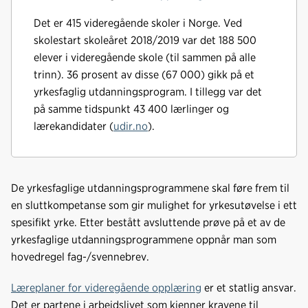
Det er 415 videregående skoler i Norge. Ved
skolestart skoleåret 2018/2019 var det 188 500
elever i videregående skole (til sammen på alle
trinn). 36 prosent av disse (67 000) gikk på et
yrkesfaglig utdanningsprogram. I tillegg var det
på samme tidspunkt 43 400 lærlinger og
lærekandidater (
udir.no
).
De yrkesfaglige utdanningsprogrammene skal føre frem til
en sluttkompetanse som gir mulighet for yrkesutøvelse i ett
spesifikt yrke. Etter bestått avsluttende prøve på et av de
yrkesfaglige utdanningsprogrammene oppnår man som
hovedregel fag-/svennebrev.
Læreplaner for videregående opplæring
er et statlig ansvar.
Det er partene i arbeidslivet som kjenner kravene til