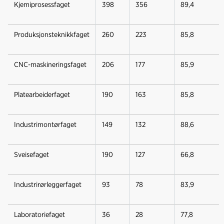
Kjemiprosessfaget
398
356
89,4
Produksjonsteknikkfaget
260
223
85,8
CNC-maskineringsfaget
206
177
85,9
Platearbeiderfaget
190
163
85,8
Industrimontørfaget
149
132
88,6
Sveisefaget
190
127
66,8
Industrirørleggerfaget
93
78
83,9
Laboratoriefaget
36
28
77,8