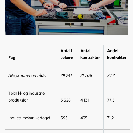
Antall
Antall
Andel
Fag
søkere
kontrakter
kontrakter
Alle programområder
29 241
21 706
74,2
Teknikk og industriell
produksjon
5 328
4 131
77,5
Industrimekanikerfaget
695
495
71,2