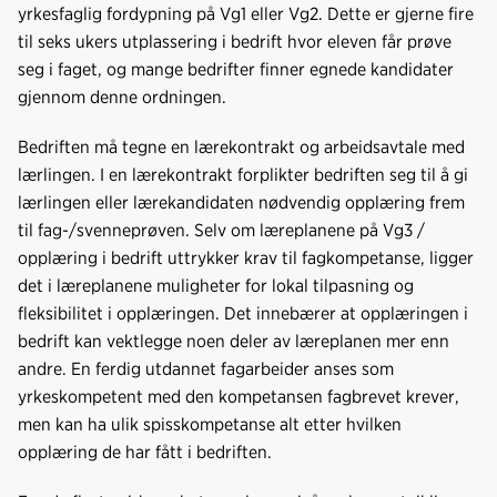
yrkesfaglig fordypning på Vg1 eller Vg2. Dette er gjerne fire
til seks ukers utplassering i bedrift hvor eleven får prøve
seg i faget, og mange bedrifter finner egnede kandidater
gjennom denne ordningen.
Bedriften må tegne en lærekontrakt og arbeidsavtale med
lærlingen. I en lærekontrakt forplikter bedriften seg til å gi
lærlingen eller lærekandidaten nødvendig opplæring frem
til fag-/svenneprøven. Selv om læreplanene på Vg3 /
opplæring i bedrift uttrykker krav til fagkompetanse, ligger
det i læreplanene muligheter for lokal tilpasning og
fleksibilitet i opplæringen. Det innebærer at opplæringen i
bedrift kan vektlegge noen deler av læreplanen mer enn
andre. En ferdig utdannet fagarbeider anses som
yrkeskompetent med den kompetansen fagbrevet krever,
men kan ha ulik spisskompetanse alt etter hvilken
opplæring de har fått i bedriften.