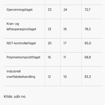
Gjenvinningsfaget
33
24
72,7
Kran- og
løfteoperasjonsfaget
23
18
78,3
NDT-kontrollørfaget
20
17
85,0
Polymerkomposittfaget
16
11
68,8
Industriell
overflatebehandling
12
10
83,3
Kilde: udir.no