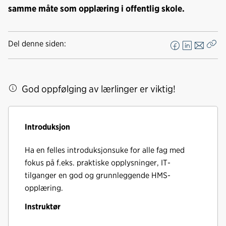
samme måte som opplæring i offentlig skole.
Del denne siden:
F
L
E
Kop
a
i
-
len
c
n
p
e
k
o
God oppfølging av lærlinger er viktig!
b
e
s
o
d
t
o
I
Introduksjon
k
n
Ha en felles introduksjonsuke for alle fag med
fokus på f.eks. praktiske opplysninger, IT-
tilganger en god og grunnleggende HMS-
opplæring.
Instruktør