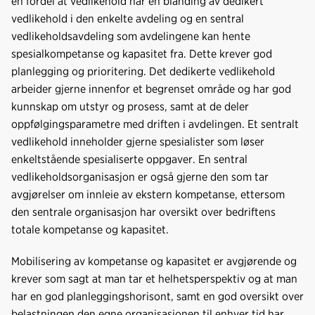
en fordel at vedlikehold har en blanding av dedikert
vedlikehold i den enkelte avdeling og en sentral
vedlikeholdsavdeling som avdelingene kan hente
spesialkompetanse og kapasitet fra. Dette krever god
planlegging og prioritering. Det dedikerte vedlikehold
arbeider gjerne innenfor et begrenset område og har god
kunnskap om utstyr og prosess, samt at de deler
oppfølgingsparametre med driften i avdelingen. Et sentralt
vedlikehold inneholder gjerne spesialister som løser
enkeltstående spesialiserte oppgaver. En sentral
vedlikeholdsorganisasjon er også gjerne den som tar
avgjørelser om innleie av ekstern kompetanse, ettersom
den sentrale organisasjon har oversikt over bedriftens
totale kompetanse og kapasitet.
Mobilisering av kompetanse og kapasitet er avgjørende og
krever som sagt at man tar et helhetsperspektiv og at man
har en god planleggingshorisont, samt en god oversikt over
belastningen den egne organisasjonen til enhver tid har.