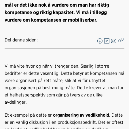
mål er det ikke nok å vurdere om man har riktig
kompetanse og riktig kapasitet. Vi må i tillegg
vurdere om kompetansen er mobiliserbar.
Del denne siden:
F
L
E
Kop
a
i
-
len
c
n
p
e
k
o
Vi må vite hvor og når vi trenger den. Særlig i større
b
e
s
bedrifter er dette vesentlig. Dette betyr at kompetansen må
o
d
t
være organisert på rett måte, slik at vi får utnyttet
o
I
organisasjonen på best mulig måte. Dette krever at man tar
k
n
et helhetsperspektiv som går på tvers av de ulike
avdelinger.
Et eksempel på dette er
organisering av vedlikehold
. Dette
er en vanlig diskusjon i en produksjonsbedrift. Det er oftest