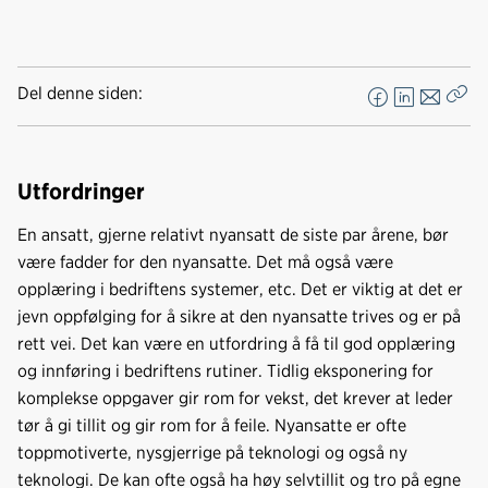
Del denne siden:
F
L
E
Kop
a
i
-
len
c
n
p
e
k
o
Utfordringer
b
e
s
En ansatt, gjerne relativt nyansatt de siste par årene, bør
o
d
t
være fadder for den nyansatte. Det må også være
o
I
opplæring i bedriftens systemer, etc. Det er viktig at det er
k
n
jevn oppfølging for å sikre at den nyansatte trives og er på
rett vei. Det kan være en utfordring å få til god opplæring
og innføring i bedriftens rutiner. Tidlig eksponering for
komplekse oppgaver gir rom for vekst, det krever at leder
tør å gi tillit og gir rom for å feile. Nyansatte er ofte
toppmotiverte, nysgjerrige på teknologi og også ny
teknologi. De kan ofte også ha høy selvtillit og tro på egne