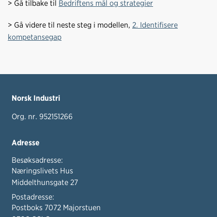
> Gå tilbake til
Bedriftens mål og strategier
> Gå videre til neste steg i modellen,
2. Identifisere
kompetansegap
Norsk Industri
Org. nr. 952151266
Adresse
Besøksadresse:
Næringslivets Hus
Middelthunsgate 27
Postadresse:
Postboks 7072 Majorstuen