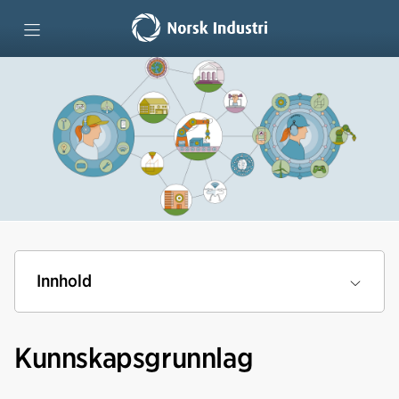
Forside
Teknologiutdanninger
Lære hele livet
Lag kompetansestrategi
Innhold
Vi mener
Kunnskapsgrunnlag