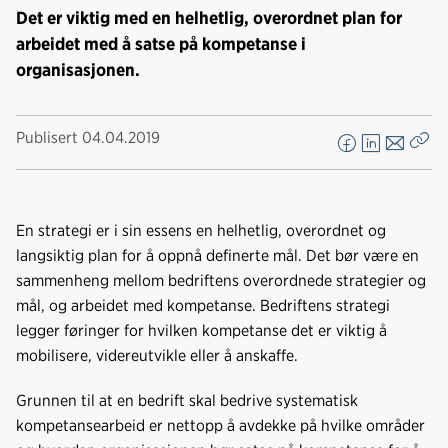
Det er viktig med en helhetlig, overordnet plan for
arbeidet med å satse på kompetanse i
organisasjonen.
Publisert
04.04.2019
F
L
E
Kop
a
i
-
len
c
n
p
e
k
o
En strategi er i sin essens en helhetlig, overordnet og
b
e
s
langsiktig plan for å oppnå definerte mål. Det bør være en
o
d
t
sammenheng mellom bedriftens overordnede strategier og
o
I
mål, og arbeidet med kompetanse. Bedriftens strategi
k
n
legger føringer for hvilken kompetanse det er viktig å
mobilisere, videreutvikle eller å anskaffe.
Grunnen til at en bedrift skal bedrive systematisk
kompetansearbeid er nettopp å avdekke på hvilke områder