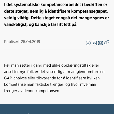
I det systematiske kompetansearbeidet i bedriften er
dette steget, nemlig å identifisere kompetansegapet,
veldig viktig. Dette steget er også det mange synes er
vanskeligst, og kanskje tar litt lett på.
Publisert
26.04.2019
F
L
E
Kop
a
i
-
len
c
n
p
e
k
o
Før man setter i gang med ulike opplæringstiltak eller
b
e
s
ansetter nye folk er det vesentlig at man gjennomføre en
o
d
t
GAP-analyse eller tilsvarende for å identifisere hvilken
o
I
kompetanse man faktiske trenger, og hvor mye man
k
n
trenger av denne kompetansen.