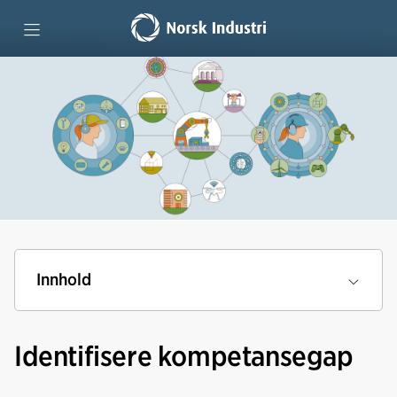
Forside
Teknologiutdanninger
Lære hele livet
Lag kompetansestrategi
Innhold
Vi mener
Identifisere kompetansegap