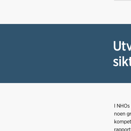
Utv
sik
I NHOs 
noen gr
kompeta
rapport