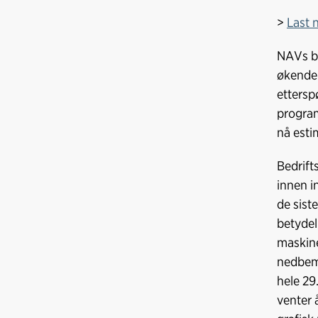
>
Last 
NAVs be
økende.
ettersp
program
nå esti
Bedrift
innen i
de sist
betydel
maskine
nedbema
hele 29
venter 