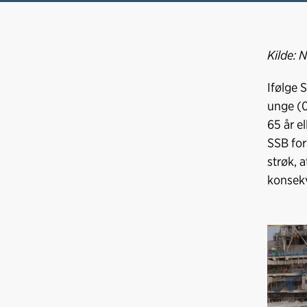
Kilde: 
Ifølge 
unge (0
65 år el
SSB forv
strøk, a
konsekv