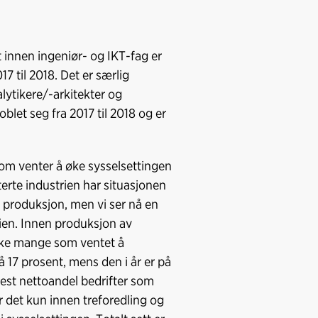
 innen ingeniør- og IKT-fag er
7 til 2018. Det er særlig
lytikere/-arkitekter og
let seg fra 2017 til 2018 og er
som venter å øke sysselsettingen
terte industrien har situasjonen
e produksjon, men vi ser nå en
rien. Innen produksjon av
 like mange som ventet å
17 prosent, mens den i år er på
yest nettoandel bedrifter som
er det kun innen treforedling og