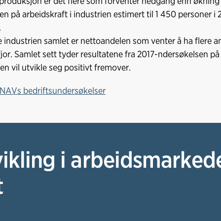
 produksjon er det flere som forventer nedgang enn økning i 
n på arbeidskraft i industrien estimert til 1 450 personer i
.
e industrien samlet er nettoandelen som venter å ha flere a
i fjor. Samlet sett tyder resultatene fra 2017-ndersøkelsen p
en vil utvikle seg positivt fremover.
l NAVs bedriftsundersøkelser
ikling i arbeidsmarked
t