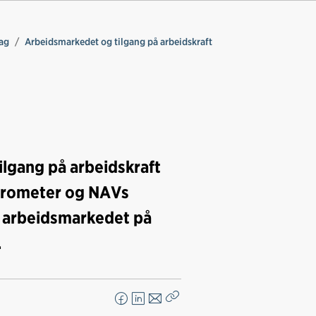
ag
Arbeidsmarkedet og tilgang på arbeidskraft
ilgang på arbeidskraft
barometer og NAVs
 i arbeidsmarkedet på
.
F
L
E
Kopier