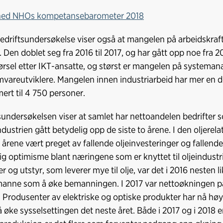
ned NHOs kompetansebarometer 2018
driftsundersøkelse viser også at mangelen på arbeidskraft
 Den doblet seg fra 2016 til 2017, og har gått opp noe fra 201
ørsel etter IKT-ansatte, og størst er mangelen på systemana
vareutviklere. Mangelen innen industriarbeid har mer en dob
mert til 4 750 personer.
sundersøkelsen viser at samlet har nettoandelen bedrifter 
ndustrien gått betydelig opp de siste to årene. I den oljerela
e årene vært preget av fallende oljeinvesteringer og fallend
ig optimisme blant næringene som er knyttet til oljeindust
r og utstyr, som leverer mye til olje, var det i 2016 nesten
nne som å øke bemanningen. I 2017 var nettoøkningen på 
. Produsenter av elektriske og optiske produkter har nå hø
å øke sysselsettingen det neste året. Både i 2017 og i 2018 