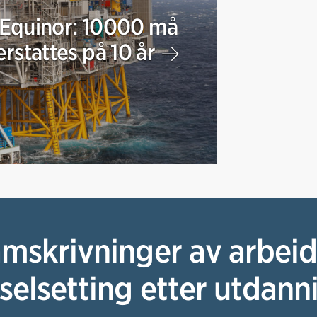
Equinor: 10000 må
erstattes på 10 år
mskrivninger av arbeid
selsetting etter utdann