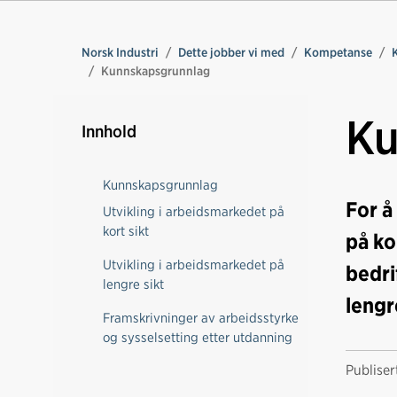
Norsk Industri
Dette jobber vi med
Kompetanse
Kunnskapsgrunnlag
Ku
Innhold
Kunnskapsgrunnlag
For å
Utvikling i arbeidsmarkedet på
kort sikt
på ko
Utvikling i arbeidsmarkedet på
bedri
lengre sikt
lengr
Framskrivninger av arbeidsstyrke
og sysselsetting etter utdanning
Publise