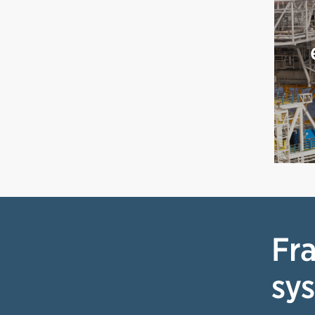
Fra
sys