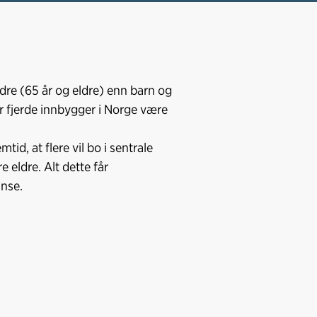
ldre (65 år og eldre) enn barn og
er fjerde innbygger i Norge være
tid, at flere vil bo i sentrale
re eldre. Alt dette får
anse.