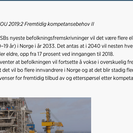
NOU 2019:2 Fremtidig kompetansebehov II
SSBs nyeste befolkningsfremskrivninger vil det være flere e
–19 år) i Norge i år 2033. Det antas at i 2040 vil nesten hv
ler eldre, opp fra 17 prosent ved inngangen til 2018.
enter at befolkningen vil fortsette å vokse i overskuelig frem
t det vil bo flere innvandrere i Norge og at det blir stadig fle
enser for fremtidig tilbud av og etterspørsel etter kompet