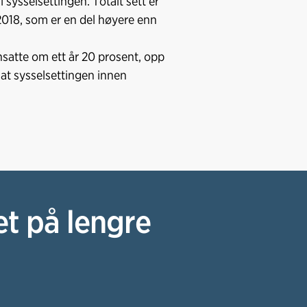
sysselsettingen. Totalt sett er
 2018, som er en del høyere enn
nsatte om ett år 20 prosent, opp
å at sysselsettingen innen
et på lengre