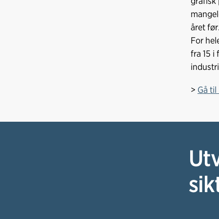
grafisk
mangele
året før
For hel
fra 15 
industri
>
Gå ti
Utv
sik