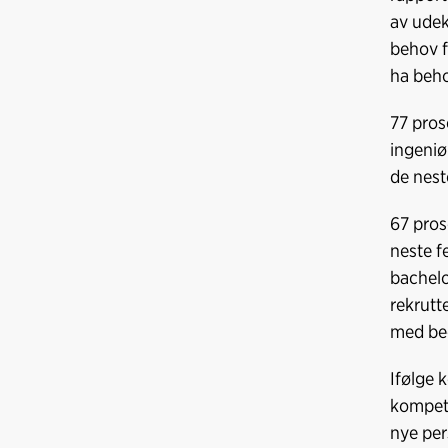
av udek
behov f
ha beho
77 pros
ingeniø
de nest
67 pros
neste f
bachelo
rekrutt
med bed
Ifølge 
kompeta
nye per