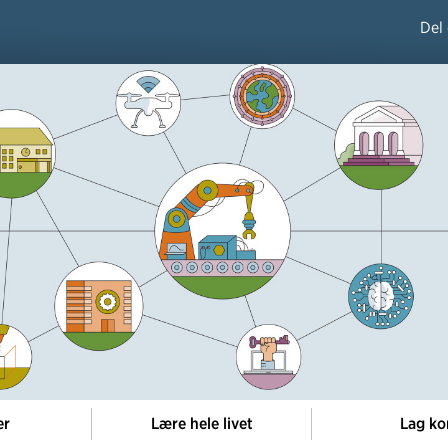
Del
er
Lære hele livet
Lag ko