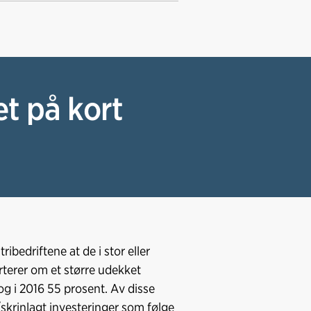
a
i
-
lenke
c
n
p
e
k
o
b
e
s
o
d
t
o
I
et på kort
k
n
bedriftene at de i stor eller
terer om et større udekket
og i 2016 55 prosent. Av disse
/skrinlagt investeringer som følge