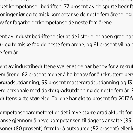
ket kompetanse i bedriften. 77 prosent av de spurte bedrifte
or ingeniør og teknisk kompetanse de neste fem årene, og 61
v for fagarbeiderkompetanse de neste fem årene.
ent av industribedriftene sier at de i stor eller noen grad 
r- og tekniske fag de neste fem årene, og 61 prosent vil h
e fem år.
ent av industribedriftene svarer at de har behov for å rekr
em årene, 62 prosent mener å ha behov for å rekruttere pe
rgradsutdanning, 53 prosent mastergradsutdanning og 13 
ere personale med doktorgradsutdanning de neste fem år. B
riftens økte størrelse. Tallene har økt to prosent fra 2017 fo
kompetansebarometeret er det i mye større grad aktuelt for
nse gjennom å heve kompetansen til dagens ansatte (85 
soner (80 prosent) fremfor å outsource (52 prosent) eller 