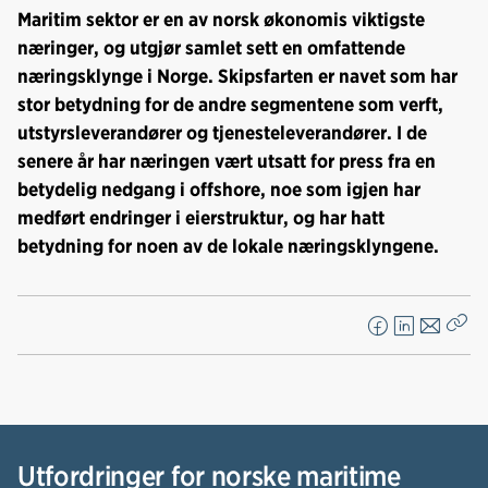
Nedlastinger
Maritim sektor er en av norsk økonomis viktigste
næringer, og utgjør samlet sett en omfattende
næringsklynge i Norge. Skipsfarten er navet som har
stor betydning for de andre segmentene som verft,
utstyrsleverandører og tjenesteleverandører. I de
senere år har næringen vært utsatt for press fra en
betydelig nedgang i offshore, noe som igjen har
medført endringer i eierstruktur, og har hatt
betydning for noen av de lokale næringsklyngene.
F
L
E
Kop
a
i
-
len
c
n
p
e
k
o
b
e
s
o
d
t
Utfordringer for norske maritime