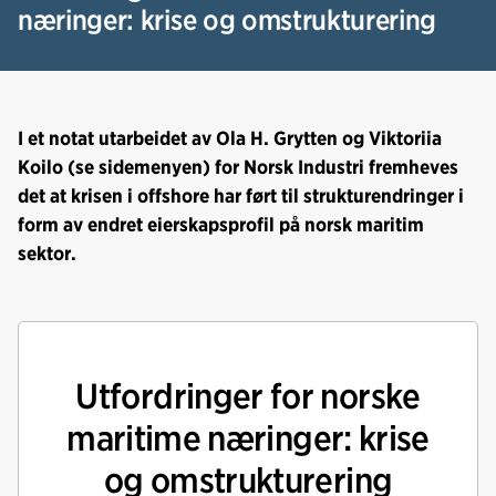
o
I
næringer: krise og omstrukturering
k
n
I et notat utarbeidet av Ola H. Grytten og Viktoriia
Koilo (se sidemenyen) for Norsk Industri fremheves
det at krisen i offshore har ført til strukturendringer i
form av endret eierskapsprofil på norsk maritim
sektor.
Utfordringer for norske
maritime næringer: krise
og omstrukturering