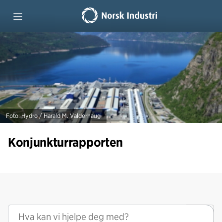
Forside
Tidligere rapporter
Foto: Hydro / Harald M. Valderhaug
Konjunkturrapporten