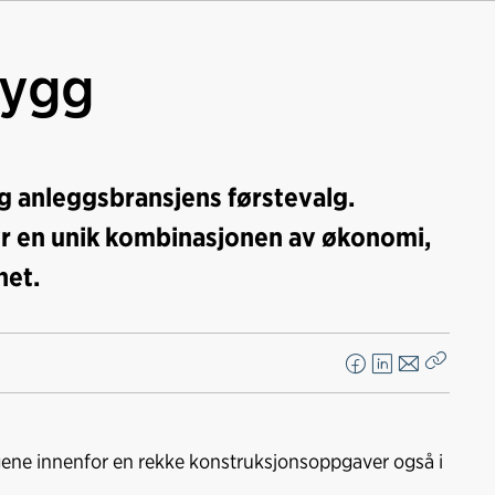
ygg
g anleggsbransjens førstevalg.
lbyr en unik kombinasjonen av økonomi,
het.
F
L
E
Kopier
a
i
-
lenke
c
n
p
e
k
o
gene innenfor en rekke konstruksjonsoppgaver også i
b
e
s