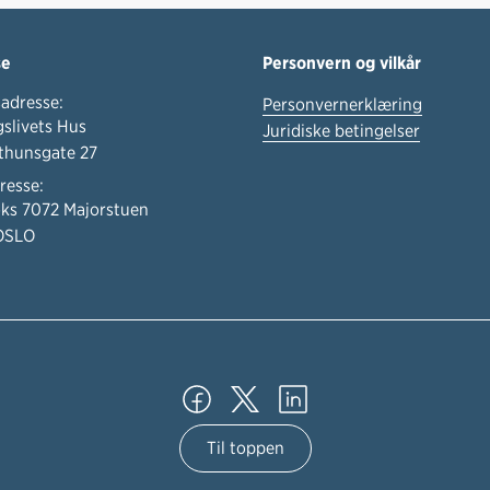
se
Personvern og vilkår
adresse:
Personvernerklæring
slivets Hus
Juridiske betingelser
thunsgate 27
resse:
ks 7072 Majorstuen
OSLO
Til toppen