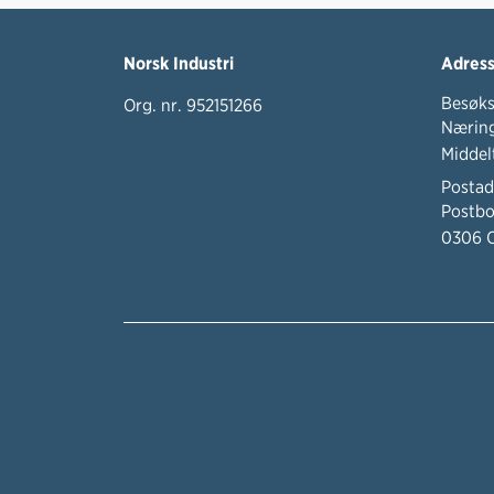
Norsk Industri
Adres
Besøks
Org. nr. 952151266
Næring
Middel
Postad
Postbo
0306 