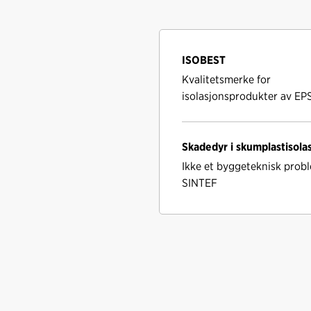
o
d
t
o
I
k
n
ISOBEST
Kvalitetsmerke for
isolasjonsprodukter av EP
Skadedyr i skumplastisola
Ikke et byggeteknisk probl
SINTEF