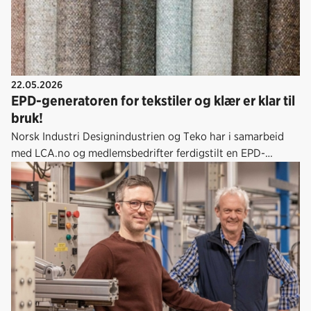
22.05.2026
EPD-generatoren for tekstiler og klær er klar til
bruk!
Norsk Industri Designindustrien og Teko har i samarbeid
med LCA.no og medlemsbedrifter ferdigstilt en EPD-
generator for tekstiler og klær. Verktøyet gjør det enklere
for produsenter å dokumentere produktenes klima- og
miljøavtrykk på en effektiv, standardisert og troverdig
måte, basert på livsløpsanalyser og verifisert av en
uavhengig tredjepart etter regler tilpasset bransjen.