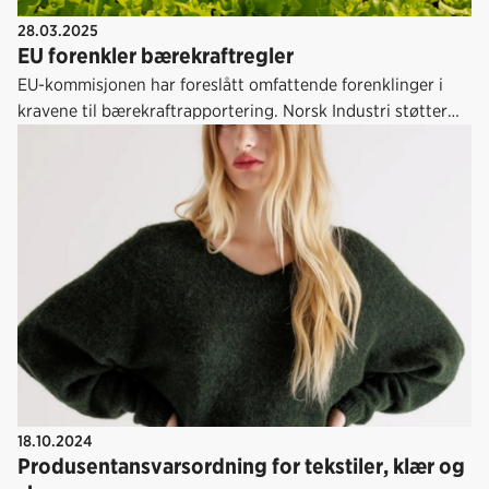
28.03.2025
EU forenkler bærekraftregler
EU-kommisjonen har foreslått omfattende forenklinger i
kravene til bærekraftrapportering. Norsk Industri støtter
forslagene og er opptatt av at endringene trer i kraft på likt
i hele EØS-området.
18.10.2024
Produsentansvarsordning for tekstiler, klær og