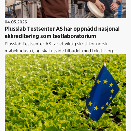
04.05.2026
Plusslab Testsenter AS har oppnådd nasjonal
akkreditering som testlaboratorium
Plusslab Testsenter AS tar et viktig skritt for norsk
møbelindustri, og skal utvide tilbudet med tekstil- og
branntesting.