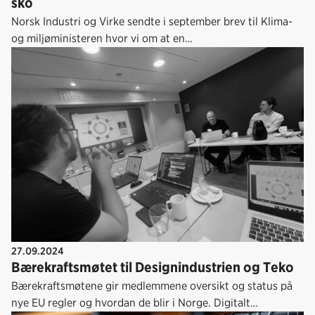
sko
Norsk Industri og Virke sendte i september brev til Klima-
og miljøministeren hvor vi om at en
produsentansvarsordning for tekstiler, klær og sko ikke
innføres i Norge før det kan skje i parallell med våre
naboland, og EUs krav til innhold er fastsatt.
27.09.2024
Bærekraftsmøtet til Designindustrien og Teko
Bærekraftsmøtene gir medlemmene oversikt og status på
nye EU regler og hvordan de blir i Norge. Digitalt