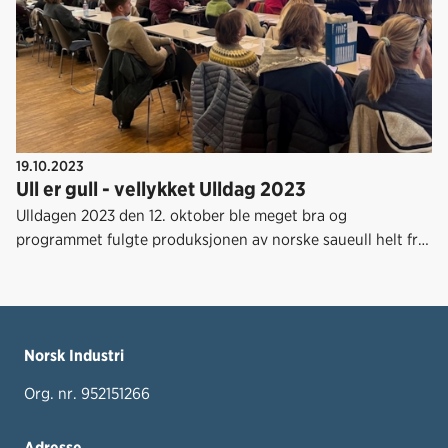
19.10.2023
Ull er gull - vellykket Ulldag 2023
Ulldagen 2023 den 12. oktober ble meget bra og
programmet fulgte produksjonen av norske saueull helt fra
sauen eller bonden, vasking i England til ferdig produsert
merkevare og produkt her hjemme. Det var også stort
fokus på mangelen på Norsk kvit saueull.
Norsk Industri
Org. nr. 952151266
Adresse