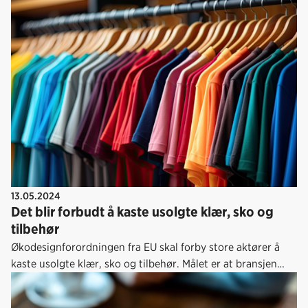
produktpass, hvordan rapportere treverk og hud, samt hva
slags miljø-, kvalitet- og bærekraftsmerking skal man
velge?
13.05.2024
Det blir forbudt å kaste usolgte klær, sko og
tilbehør
Økodesignforordningen fra EU skal forby store aktører å
kaste usolgte klær, sko og tilbehør. Målet er at bransjen
beveger seg bort fra overproduksjon og redusere
avfallsmengden. Når regelverket blir en del av EØS-avtalen,