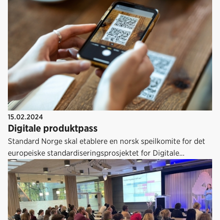
blir forbudet gjeldende også i Norge.
15.02.2024
Digitale produktpass
Standard Norge skal etablere en norsk speilkomite for det
europeiske standardiseringsprosjektet for Digitale
Produktpass. En speilkomite skal støtte opp under norsk
deltakelse og bidra til at norske behov blir ivaretatt i
arbeidet.