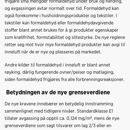
frigjøre små mengder formaldehyd under bruk og herding,
og avgassingen avtar normalt over tid. Formaldehyd kan
også forekomme i husholdningsprodukter og tekstiler. I
tekstiler kan formaldehyd eller formaldehydavgivende
stoffer blant annet brukes for å gi produkter egenskaper
som krøllfrihet, formstabilitet og slitestyrke. De nye reglene
retter seg mot hvor mye formaldehyd produkter kan avgi til
inneluft når de er nye og plasseres på markedet.
Andre kilder til formaldehyd i inneluft er blant annet
røyking, dårlig fungerende ovner/peiser og matlaging,
siden formaldehyd frigjøres fra alle forbrenningsreaksjoner.
Betydningen av de nye grenseverdiene
De nye kravene innebærer en betydelig innstramming
sammenlignet med tidligere nivåer. Standardklasse E1
tillater avgassing på opptil ca. 0,124 mg/m³, mens de nye
grenseverdiene som sagt tilsvarer om lag 2/3 eller en