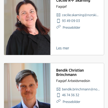
Cecilie R-F Skarning
Fagsjef
cecilie.skarning@norskindustri.no
93 49 09 03
Pressebilder
Les mer
Bendik Christian
Brinchmann
Fagsjef Arbeidsmedisin
bendik.brinchmann@norskindustri.no
46 74 36 32
Pressebilder