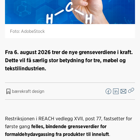
Foto: AdobeStock
Fra 6. august 2026 trer de nye grenseverdiene i kraft.
Dette vil få særlig stor betydning for tre, møbel og
tekstilindustrien.
bærekraft design
F
L
E
Kop
a
i
-
len
c
n
p
e
k
o
Restriksjonen i REACH vedlegg XVII, post 77, fastsetter for
b
e
s
første gang
felles, bindende grenseverdier for
o
d
t
formaldehydavgassing fra produkter til inneluft
.
o
I