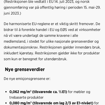
(Restriksjonen ble vedtatt i EU 14. juli 2023, og norsk
k
n
gjennomføring var på offentlig høring i perioden 15. mai-29.
juni 2023.)
De harmoniserte EU-reglene er et viktig skritt fremover. De
bidrar til å forenkle handel i EU og EØS ved at virksomheter
nå vil være underlagt de samme kravene i alle
medlemsland, i stedet for ulike nasjonale grenseverdier og
dokumentasjonskrav. Restriksjonen gjelder innendørs bruk,
inkludert kjøretøy. Restriksjonen gjelder ikke for produkter
som kun er beregnet for utendørsbruk.
Nye grenseverdier
De nye emisjonsgrensene er:
0,062 mg/m³ (tilsvarende ca. ½
E1)
for møbler og
trebaserte produkter
0,080 mg/m³ (tilsvarende om lag 2/3 av E1-nivået)
for