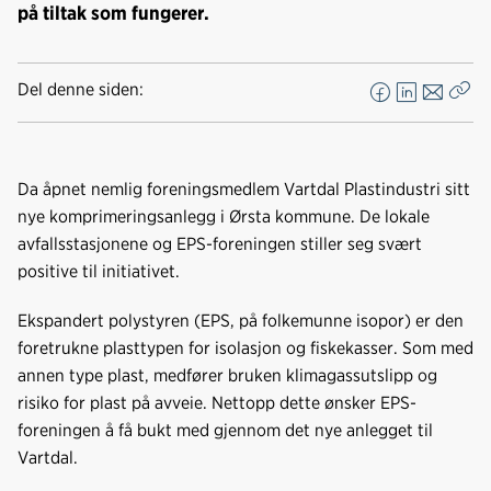
på tiltak som fungerer.
Del denne siden:
F
L
E
Kop
a
i
-
len
c
n
p
e
k
o
Da åpnet nemlig foreningsmedlem Vartdal Plastindustri sitt
b
e
s
nye komprimeringsanlegg i Ørsta kommune. De lokale
o
d
t
avfallsstasjonene og EPS-foreningen stiller seg svært
o
I
positive til initiativet.
k
n
Ekspandert polystyren (EPS, på folkemunne isopor) er den
foretrukne plasttypen for isolasjon og fiskekasser. Som med
annen type plast, medfører bruken klimagassutslipp og
risiko for plast på avveie. Nettopp dette ønsker EPS-
foreningen å få bukt med gjennom det nye anlegget til
Vartdal.