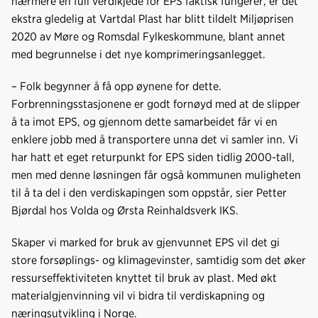
nærmere en full verdikjede for EPS faktisk fungerer, er det
ekstra gledelig at Vartdal Plast har blitt tildelt Miljøprisen
2020 av Møre og Romsdal Fylkeskommune, blant annet
med begrunnelse i det nye komprimeringsanlegget.
– Folk begynner å få opp øynene for dette.
Forbrenningsstasjonene er godt fornøyd med at de slipper
å ta imot EPS, og gjennom dette samarbeidet får vi en
enklere jobb med å transportere unna det vi samler inn. Vi
har hatt et eget returpunkt for EPS siden tidlig 2000-tall,
men med denne løsningen får også kommunen muligheten
til å ta del i den verdiskapingen som oppstår, sier Petter
Bjørdal hos Volda og Ørsta Reinhaldsverk IKS.
Skaper vi marked for bruk av gjenvunnet EPS vil det gi
store forsøplings- og klimagevinster, samtidig som det øker
ressurseffektiviteten knyttet til bruk av plast. Med økt
materialgjenvinning vil vi bidra til verdiskapning og
næringsutvikling i Norge.