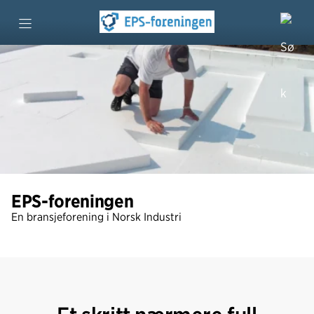
Kjekt å vite
Bygg
Emballasje
Miljø
EPS-foreningen
En bransjeforening i Norsk Industri
Aktuelt
Om EPS-foreningen