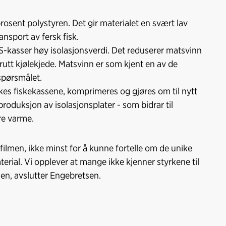
rosent polystyren. Det gir materialet en svært lav
ansport av fersk fisk.
PS-kasser høy isolasjonsverdi. Det reduserer matsvinn
brutt kjølekjede. Matsvinn er som kjent en av de
aspørsmålet.
skes fiskekassene, komprimeres og gjøres om til nytt
 produksjon av isolasjonsplater - som bidrar til
re varme.
 filmen, ikke minst for å kunne fortelle om de unike
rial. Vi opplever at mange ikke kjenner styrkene til
en, avslutter Engebretsen.