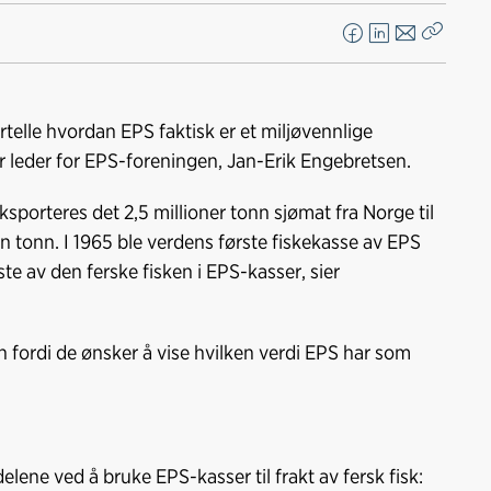
F
L
E
Kopier
a
i
-
lenke
c
n
p
e
k
o
rtelle hvordan EPS faktisk er et miljøvennlige
b
e
s
ier leder for EPS-foreningen, Jan-Erik Engebretsen.
o
d
t
o
I
eksporteres det 2,5 millioner tonn sjømat fra Norge til
k
n
ion tonn. I 1965 ble verdens første fiskekasse av EPS
te av den ferske fisken i EPS-kasser, sier
n fordi de ønsker å vise hvilken verdi EPS har som
delene ved å bruke EPS-kasser til frakt av fersk fisk: