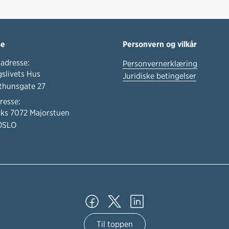
se
Personvern og vilkår
adresse:
Personvernerklæring
slivets Hus
Juridiske betingelser
thunsgate 27
resse:
ks 7072 Majorstuen
OSLO
Til toppen