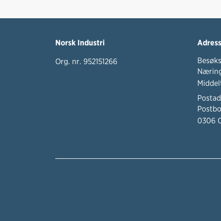
Norsk Industri
Adres
Besøks
Org. nr. 952151266
Næring
Middel
Postad
Postbo
0306 