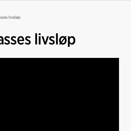
sses livsløp
asses livsløp