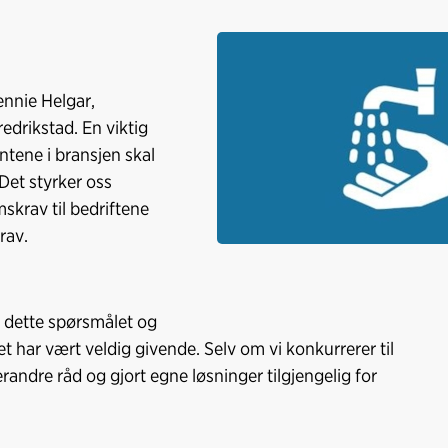
c
n
p
e
k
o
b
e
s
o
d
t
Jennie Helgar,
o
I
edrikstad. En viktig
k
n
ntene i bransjen skal
Det styrker oss
krav til bedriftene
ekrav.
d dette spørsmålet og
har vært veldig givende. Selv om vi konkurrerer til
randre råd og gjort egne løsninger tilgjengelig for