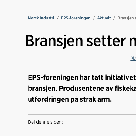
Norsk Industri
EPS-foreningen
Aktuelt
Bransjen 
Bransjen setter
Pl
EPS-foreningen har tatt initiative
bransjen. Produsentene av fiskeka
utfordringen på strak arm.
Del denne siden: