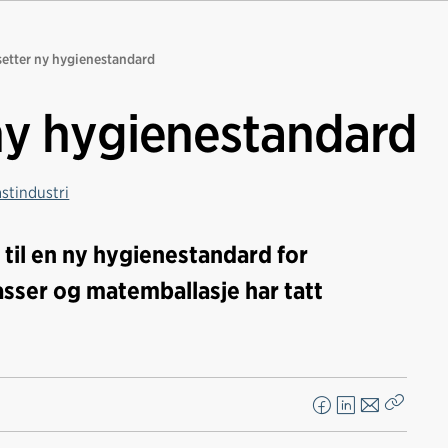
setter ny hygienestandard
 ny hygienestandard
astindustri
t til en ny hygienestandard for
sser og matemballasje har tatt
F
L
E
Kopier
a
i
-
lenke