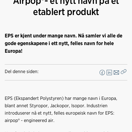
Airpop®- et nytt navn på et
etablert produkt
EPS er kjent under mange navn. Nå samler vi alle de
gode egenskapene i ett nytt, felles navn for hele
Europa!
Del denne siden:
F
L
E
Kop
a
i
-
len
c
n
p
e
k
o
EPS (Ekspandert Polystyren) har mange navn i Europa,
b
e
s
blant annet Styropor, Jackopor, Isopor. Industrien
o
d
t
introduserer nå et nytt, felles europeisk navn for EPS:
o
I
airpop® - engineered air.
k
n