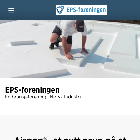
Kjekt å vite
Bygg
Emballasje
Miljø
EPS-foreningen
En bransjeforening i Norsk Industri
Aktuelt
Om EPS-foreningen