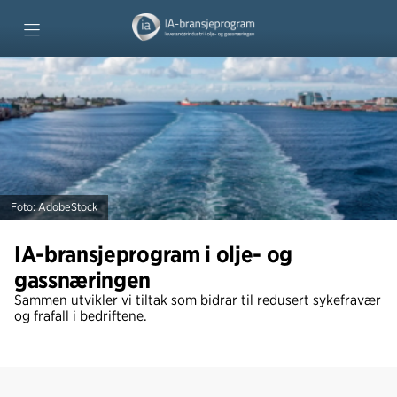
Forside
Fagsjefenes tips
Prosjekter
Foto: AdobeStock
IA-bransjeprogram i olje- og
gassnæringen
Sammen utvikler vi tiltak som bidrar til redusert sykefravær
og frafall i bedriftene.