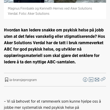
Magnus Finnbakk og Kenneth Hernes ved Aker Solutions
Verdal. Foto: Aker Solutions
Hvordan kan ledere snakke om psykisk helse på jobb
uten at det føles vanskelig eller stigmatiserende? Hos
Aker Solutions Verdal har de tatt i bruk rammeverket
ABC for god psykisk helse, og utvikler nå
opplæringsmateriell som skal gjøre det enklere for
ledere å ta den nyttige ABC-samtalen.
ia-bransjeprogram
F
L
E
Kop
a
i
-
len
c
n
p
e
k
o
– Vi så behovet for et rammeverk som kunne hjelpe oss å
b
e
s
jobbe mer systematisk med psykisk helse på