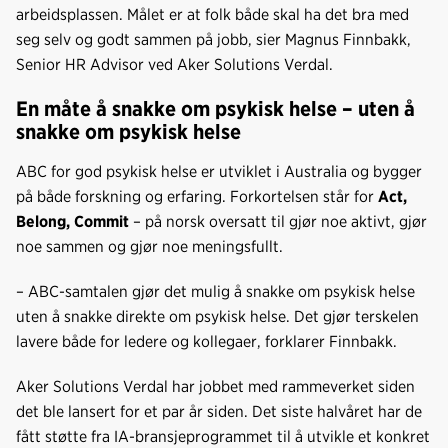
o
d
t
arbeidsplassen. Målet er at folk både skal ha det bra med
o
I
seg selv og godt sammen på jobb, sier Magnus Finnbakk,
k
n
Senior HR Advisor ved Aker Solutions Verdal.
En måte å snakke om psykisk helse – uten å
snakke om psykisk helse
ABC for god psykisk helse er utviklet i Australia og bygger
på både forskning og erfaring. Forkortelsen står for
Act,
Belong, Commit
– på norsk oversatt til gjør noe aktivt, gjør
noe sammen og gjør noe meningsfullt.
– ABC-samtalen gjør det mulig å snakke om psykisk helse
uten å snakke direkte om psykisk helse. Det gjør terskelen
lavere både for ledere og kollegaer, forklarer Finnbakk.
Aker Solutions Verdal har jobbet med rammeverket siden
det ble lansert for et par år siden. Det siste halvåret har de
fått støtte fra IA-bransjeprogrammet til å utvikle et konkret