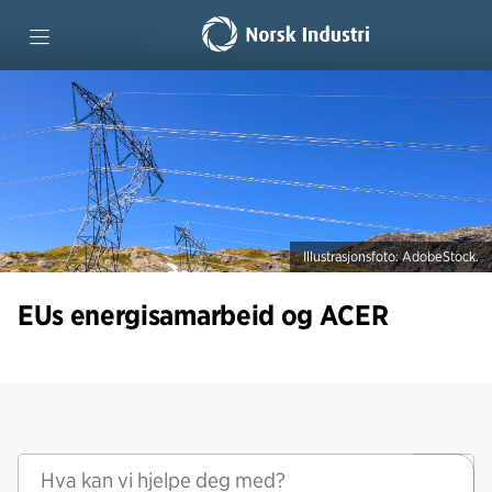
Forside
Spørsmål og svar
ACER på 1-2-3
Illustrasjonsfoto: AdobeStock.
Rapport: ACER i perspe
EUs energisamarbeid og ACER
Ordliste