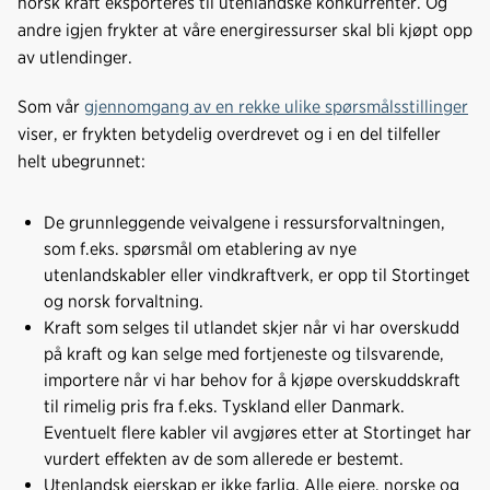
norsk kraft eksporteres til utenlandske konkurrenter. Og
andre igjen frykter at våre energiressurser skal bli kjøpt opp
av utlendinger.
Som vår
gjennomgang av en rekke ulike spørsmålsstillinger
viser, er frykten betydelig overdrevet og i en del tilfeller
helt ubegrunnet:
De grunnleggende veivalgene i ressursforvaltningen,
som f.eks. spørsmål om etablering av nye
utenlandskabler eller vindkraftverk, er opp til Stortinget
og norsk forvaltning.
Kraft som selges til utlandet skjer når vi har overskudd
på kraft og kan selge med fortjeneste og tilsvarende,
importere når vi har behov for å kjøpe overskuddskraft
til rimelig pris fra f.eks. Tyskland eller Danmark.
Eventuelt flere kabler vil avgjøres etter at Stortinget har
vurdert effekten av de som allerede er bestemt.
Utenlandsk eierskap er ikke farlig. Alle eiere, norske og