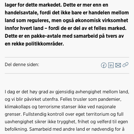
lager for dette markedet. Dette er mer enn en
handelsavtale, fordi det ikke bare er handelen mellom
land som reguleres, men også økonomisk virksomhet
innfor hvert land – fordi de er del av et felles marked.
Dette er en pakke-avtale med samarbeid på tvers av
en rekke politikkområder.
Del denne siden:
F
L
E
Kop
a
i
-
len
c
n
p
e
k
o
I dag er det høy grad av gjensidig avhengighet mellom land,
b
e
s
og vi blir påvirket utenfra. Felles trusler som pandemier,
o
d
t
klima­kollaps og terrorisme stanser ikke ved nasjonale
o
I
grenser. Fullstendig kontroll over eget territorium og full
k
n
uavhengighet sikrer ikke trygghet, frihet og velferd til egen
befolkning. Samarbeid med andre land er nødvendig for å