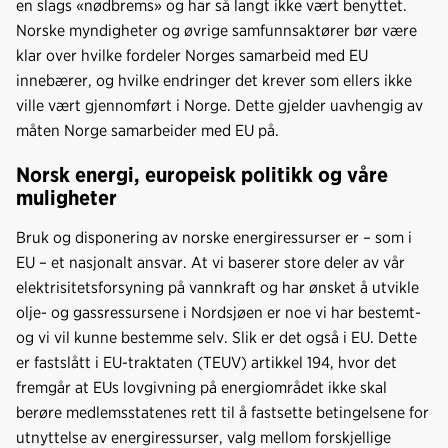
en slags «nødbrems» og har så langt ikke vært be­nyttet.
Norske myndigheter og øvrige samfunnsaktører bør være
klar over hvilke fordeler Norges samarbeid med EU
innebærer, og hvilke endringer det krever som ellers ikke
ville vært gjennomført i Norge. Dette gjelder uavhengig av
måten Norge samarbeider med EU på.
Norsk energi, europeisk politikk og våre
muligheter
Bruk og disponering av norske energiressurser er – som i
EU – et nasjonalt ansvar. At vi baserer store deler av vår
elektrisitetsforsyning på vannkraft og har ønsket å utvikle
olje- og gassressursene i Nordsjøen er noe vi har bestemt-
og vi vil kunne bestemme selv. Slik er det også i EU. Dette
er fastslått i EU-traktaten (TEUV) artikkel 194, hvor det
fremgår at EUs lovgivning på energiområdet ikke skal
berøre medlemsstatenes rett til å fastsette betingelsene for
utnyttelse av energiressurser, valg mellom forskjellige