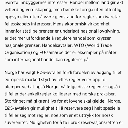
ivareta innbyggernes interesser. Handel mellom land gir økt
velferd og verdi­skaping, men bør ikke foregå uten offentlig
oppsyn eller uten å være gjenstand for regler som ivaretar
fellesskapets interesser. Mens økonomisk virksom­het
innenfor statlige grenser er underlagt nasjonal lovgivning,
er det mer utfordrende å regulere handel som krysser
nasjonale grenser. Handels­avtaler, WTO (World Trade
Organisation) og EU-samarbeidet er eksempler på måter
som internasjonal handel kan reguleres på.
Norge har valgt EØS-avtalen fordi fordelen av adgang til et
europeisk marked styrt av felles regler veier opp for
ulemper ved at også Norge må følge disse reglene – også i
tilfeller der enkeltregler kolliderer med norske praksiser.
Stortinget må gi grønt lys for at lovene skal gjelde i Norge.
EØS-avtalen gir mulighet til å reservere seg i helt spesielle
tilfeller seg mot regler, noe som er et uttrykk for norsk
suverenitet. Muligheten for å ta i bruk reservasjonsretten er