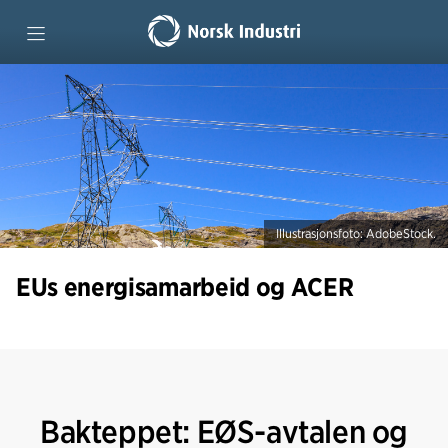
Forside
Spørsmål og svar
ACER på 1-2-3
Illustrasjonsfoto: AdobeStock.
Rapport: ACER i perspektiv
EUs energisamarbeid og ACER
Ordliste
Bakteppet: EØS-avtalen og