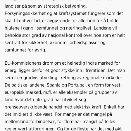
land ser på som av strategisk betydning.
Forsyningssikkerhet og at kraftsystemet fungerer som det
skal til enhver tid, er avgjørende for alle land for å holde
hjulene i gang i samfunnet og næringslivet. Landene vil
beholde stor grad av nasjonal kontroll over noe som er helt
sentralt for sikkerhet, økonomi, arbeidsplasser og
samfunnet for øvrig.
EU-kommisjonens drøm om et helhetlig indre marked for
energi ligger derfor et godt stykke inn i fremtiden. Det man
ser er en gradvis utvikling i retning av regionale markeder.
De baltiske landene, Spania og Portugal, en form for vest-
europeisk marked, m.fl. er alle eksempler på grupper av
land hvor det i ulik grad har utviklet seg
grenseoverskridende handel med elektrisk kraft. Enkelt har
det imidlertid ikke vært. For mange er det mangel på
mellomlandsforbindelser, for flere har mangel på felles
regler vært utfordringen. Og for de fleste har det med økt