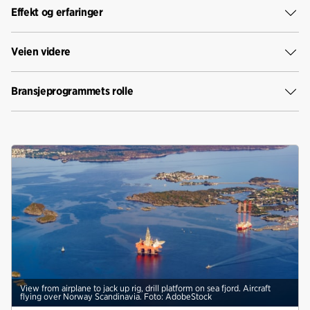
Effekt og erfaringer
Veien videre
Bransjeprogrammets rolle
View from airplane to jack up rig, drill platform on sea fjord. Aircraft
flying over Norway Scandinavia. Foto: AdobeStock