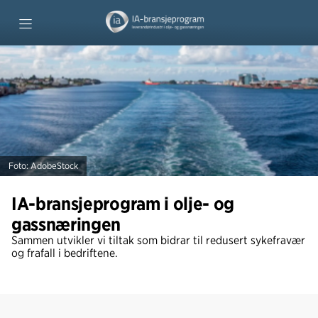
Forside
Fagsjefenes tips
Prosjekter
Foto: AdobeStock
IA-bransjeprogram i olje- og
gassnæringen
Sammen utvikler vi tiltak som bidrar til redusert sykefravær
og frafall i bedriftene.