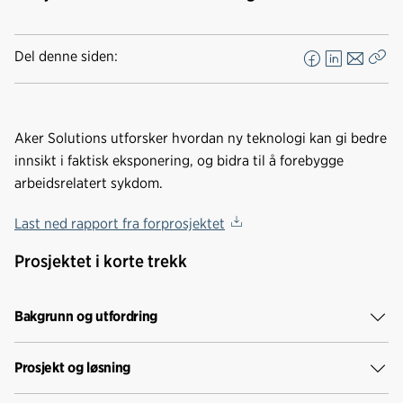
Del denne siden:
F
L
E
Kop
a
i
-
len
c
n
p
e
k
o
Aker Solutions utforsker hvordan ny teknologi kan gi bedre
b
e
s
innsikt i faktisk eksponering, og bidra til å forebygge
o
d
t
arbeidsrelatert sykdom.
o
I
k
n
Last ned rapport fra forprosjektet
Prosjektet i korte trekk
Bakgrunn og utfordring
Prosjekt og løsning