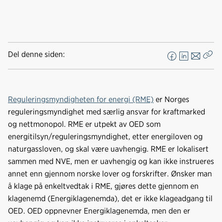
Del denne siden:
F
L
E
Kop
a
i
-
len
c
n
p
e
k
o
Reguleringsmyndigheten for energi (RME)
er Norges
b
e
s
reguleringsmyndighet med særlig ansvar for kraftmarked
o
d
t
og nettmonopol. RME er utpekt av OED som
o
I
energitilsyn/reguleringsmyndighet, etter energiloven og
k
n
naturgassloven, og skal være uavhengig. RME er lokalisert
sammen med NVE, men er uavhengig og kan ikke instrueres
annet enn gjennom norske lover og forskrifter. Ønsker man
å klage på enkeltvedtak i RME, gjøres dette gjennom en
klagenemd (Energiklagenemda), det er ikke klageadgang til
OED. OED oppnevner Energiklagenemda, men den er