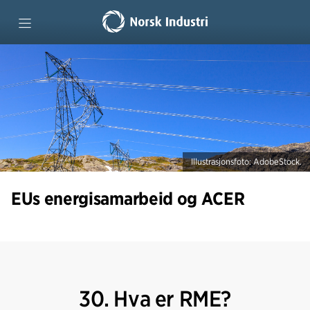
Forside
Spørsmål og svar
ACER på 1-2-3
Illustrasjonsfoto: AdobeStock.
Rapport: ACER i perspektiv
EUs energisamarbeid og ACER
Ordliste
30. Hva er RME?