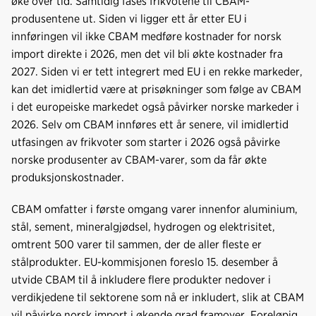
øke over tid. Samtidig fases frikvotene til CBAM-
produsentene ut. Siden vi ligger ett år etter EU i
innføringen vil ikke CBAM medføre kostnader for norsk
import direkte i 2026, men det vil bli økte kostnader fra
2027. Siden vi er tett integrert med EU i en rekke markeder,
kan det imidlertid være at prisøkninger som følge av CBAM
i det europeiske markedet også påvirker norske markeder i
2026. Selv om CBAM innføres ett år senere, vil imidlertid
utfasingen av frikvoter som starter i 2026 også påvirke
norske produsenter av CBAM-varer, som da får økte
produksjonskostnader.
CBAM omfatter i første omgang varer innenfor aluminium,
stål, sement, mineralgjødsel, hydrogen og elektrisitet,
omtrent 500 varer til sammen, der de aller fleste er
stålprodukter. EU-kommisjonen foreslo 15. desember å
utvide CBAM til å inkludere flere produkter nedover i
verdikjedene til sektorene som nå er inkludert, slik at CBAM
vil påvirke norsk import i økende grad framover. Foreløpig