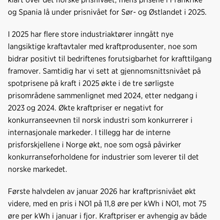
og Spania lå under prisnivået for Sør- og Østlandet i 2025.
I 2025 har flere store industriaktører inngått nye
langsiktige kraftavtaler med kraftprodusenter, noe som
bidrar positivt til bedriftenes forutsigbarhet for krafttilgang
framover. Samtidig har vi sett at gjennomsnittsnivået på
spotprisene på kraft i 2025 økte i de tre sørligste
prisområdene sammenlignet med 2024, etter nedgang i
2023 og 2024. Økte kraftpriser er negativt for
konkurranseevnen til norsk industri som konkurrerer i
internasjonale markeder. I tillegg har de interne
prisforskjellene i Norge økt, noe som også påvirker
konkurranseforholdene for industrier som leverer til det
norske markedet.
Første halvdelen av januar 2026 har kraftprisnivået økt
videre, med en pris i NO1 på 11,8 øre per kWh i NO1, mot 75
øre per kWh i januar i fjor. Kraftpriser er avhengig av både