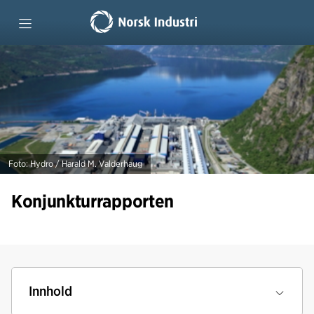
Forside
Tidligere rapporter
Foto: Hydro / Harald M. Valderhaug
Konjunkturrapporten
Innhold