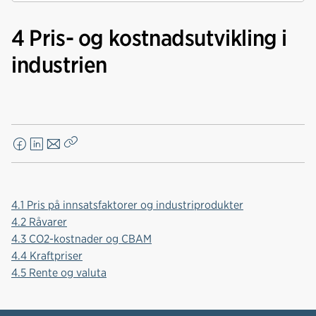
4 Pris- og kostnadsutvikling i
industrien
F
L
E
Kopier
a
i
-
lenke
c
n
p
e
k
o
4.1 Pris på innsatsfaktorer og industriprodukter
b
e
s
4.2 Råvarer
o
d
t
4.3 CO2-kostnader og CBAM
o
I
4.4 Kraftpriser
k
n
4.5 Rente og valuta