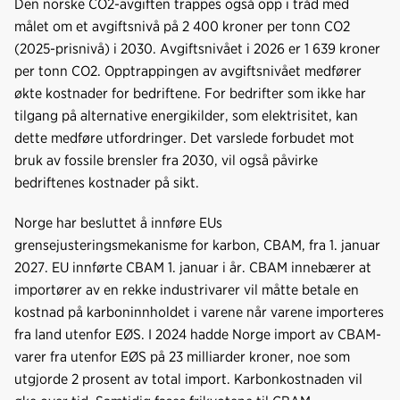
Den norske CO2-avgiften trappes også opp i tråd med
målet om et avgiftsnivå på 2 400 kroner per tonn CO2
(2025-prisnivå) i 2030. Avgiftsnivået i 2026 er 1 639 kroner
per tonn CO2. Opptrappingen av avgiftsnivået medfører
økte kostnader for bedriftene. For bedrifter som ikke har
tilgang på alternative energikilder, som elektrisitet, kan
dette medføre utfordringer. Det varslede forbudet mot
bruk av fossile brensler fra 2030, vil også påvirke
bedriftenes kostnader på sikt.
Norge har besluttet å innføre EUs
grensejusteringsmekanisme for karbon, CBAM, fra 1. januar
2027. EU innførte CBAM 1. januar i år. CBAM innebærer at
importører av en rekke industrivarer vil måtte betale en
kostnad på karboninnholdet i varene når varene importeres
fra land utenfor EØS. I 2024 hadde Norge import av CBAM-
varer fra utenfor EØS på 23 milliarder kroner, noe som
utgjorde 2 prosent av total import. Karbonkostnaden vil