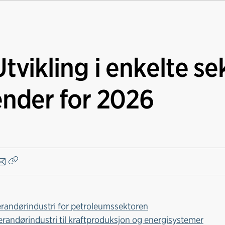
Utvikling i enkelte se
ender for 2026
Kopier
lenke
erandørindustri for petroleumssektoren
erandørindustri til kraftproduksjon og energisystemer