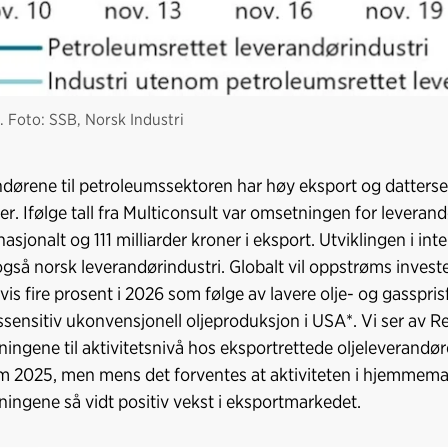
1. Foto: SSB, Norsk Industri
dørene til petroleumssektoren har høy eksport og datters
r. Ifølge tall fra Multiconsult var omsetningen for leverand
nasjonalt og 111 milliarder kroner i eksport. Utviklingen i i
også norsk leverandørindustri. Globalt vil oppstrøms investe
vis fire prosent i 2026 som følge av lavere olje- og gasspris
ssensitiv ukonvensjonell oljeproduksjon i USA*. Vi ser av R
ningene til aktivitetsnivå hos eksportrettede oljeleverandøre
 2025, men mens det forventes at aktiviteten i hjemmemar
ningene så vidt positiv vekst i eksportmarkedet.