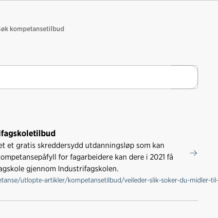
Søk kompetansetilbud
Søk
rifagskoletilbud
let et gratis skreddersydd utdanningsløp som kan
mpetansepåfyll for fagarbeidere kan dere i 2021 få
 fagskole gjennom Industrifagskolen.
se/utlopte-artikler/kompetansetilbud/veileder-slik-soker-du-midler-til-l