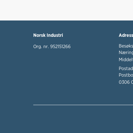
Norsk Industri
Adres
Besøks
Org. nr. 952151266
Næring
Middel
Postad
Postbo
0306 