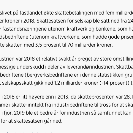
livet på fastlandet økte skattebetalingen med fem milliarde
er kroner i 2018. Skattesatsen for selskap ble satt ned fra 24
r fastandsnæringene utenom kraftverk og bankene, som har
dsbedriftene (utenom kraftverkene, som hadde gode priser
te skatten med 3,5 prosent til 70 milliarder kroner.
ustrien var 2018 et relativt svakt år preget av store omstil
essige underskudd i deler av leverandørindustrien. Skattbar
ibedriftene (bergverksbedriftene er i denne statistikken gr
 selskapsskatt gikk ned 1,2 milliarder kroner (-14 prosent) ti
 i 2018 er litt høyere enn i 2013, da skatteprosenten var 2
e i skatte-inntekt fra industribedriftene til tross for at ska
 i fjor. 2019 ble et bedre år for industrien så samfunnet k
s for at skattesatsen går ned.