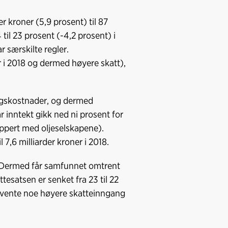
c
n
p
e
k
o
r kroner (5,9 prosent) til 87
b
e
s
 til 23 prosent (-4,2 prosent) i
o
d
t
 særskilte regler.
o
I
 i 2018 og dermed høyere skatt),
k
n
lingskostnader, og dermed
 inntekt gikk ned ni prosent for
uppert med oljeselskapene).
l 7,6 milliarder kroner i 2018.
8. Dermed får samfunnet omtrent
ttesatsen er senket fra 23 til 22
an vente noe høyere skatteinngang