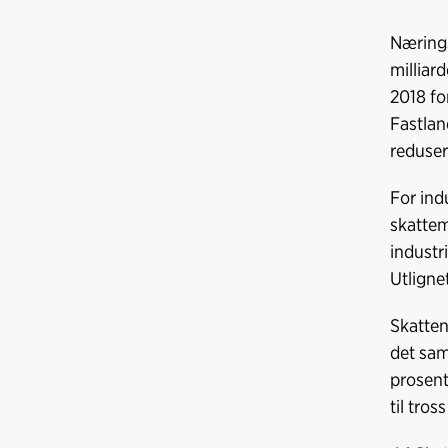
Nærings
milliard
2018 fo
Fastlan
reduser
For ind
skattem
industr
Utlignet
Skatten
det samm
prosent
til tros