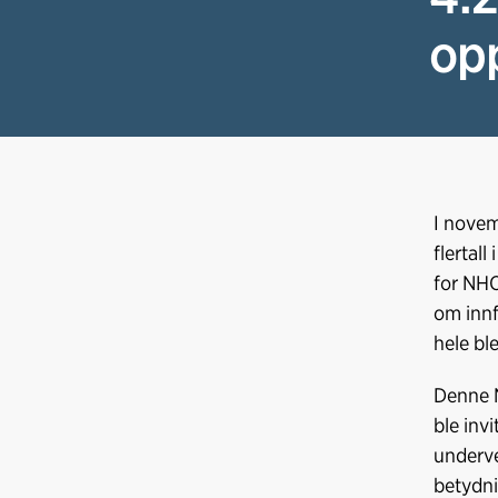
op
I novem
flertal
for NHO
om innf
hele bl
Denne N
ble inv
underve
betydni