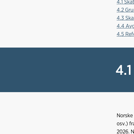
4.1 Ska
4.2 Gru
4.3 Ska
4.4 Avg
4.5 Ref
4.1
Norske 
osv.) f
2026. N