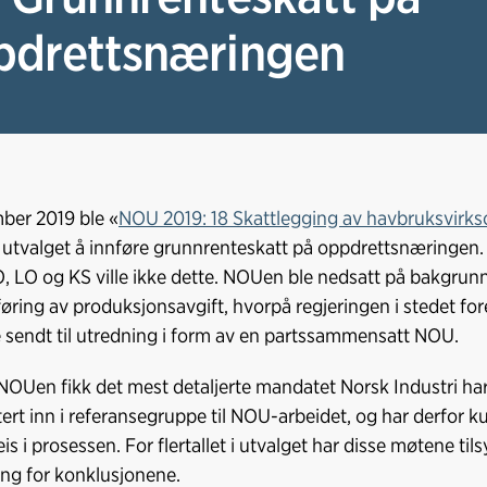
pdrettsnæringen
ber 2019 ble «
NOU 2019: 18 Skattlegging av havbruksvirk
l i utvalget å innføre grunnrenteskatt på oppdrettsnæringen
, LO og KS ville ikke dette. NOUen ble nedsatt på bakgrunn 
øring av produksjonsavgift, hvorpå regjeringen i stedet for
e sendt til utredning i form av en partssammensatt NOU.
OUen fikk det mest detaljerte mandatet Norsk Industri har s
itert inn i referansegruppe til NOU-arbeidet, og har derfor ku
is i prosessen. For flertallet i utvalget har disse møtene ti
ng for konklusjonene.