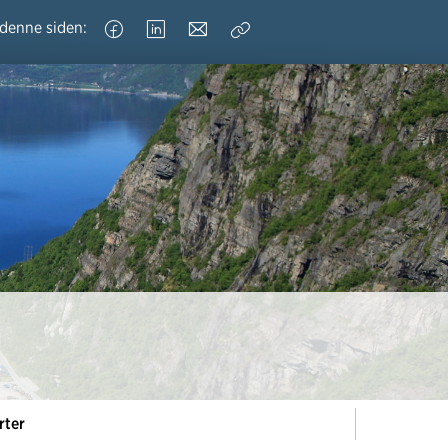
 denne siden:
Kopier
lenke
rter