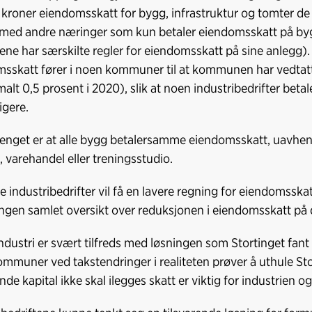
d kroner eiendomsskatt for bygg, infrastruktur og tomter de 
je med andre næringer som kun betaler eiendomsskatt på by
ene har særskilte regler for eiendomsskatt på sine anlegg).
sskatt fører i noen kommuner til at kommunen har vedtatt
alt 0,5 prosent i 2020), slik at noen industribedrifter beta
igere.
nget er at alle bygg betalersamme eiendomsskatt, uavheng
i, varehandel eller treningsstudio.
te industribedrifter vil få en lavere regning for eiendomsska
ingen samlet oversikt over reduksjonen i eiendomsskatt på 
ndustri er svært tilfreds med løsningen som Stortinget fant fr
mmuner ved takstendringer i realiteten prøver å uthule Sto
de kapital ikke skal ilegges skatt er viktig for industrien og