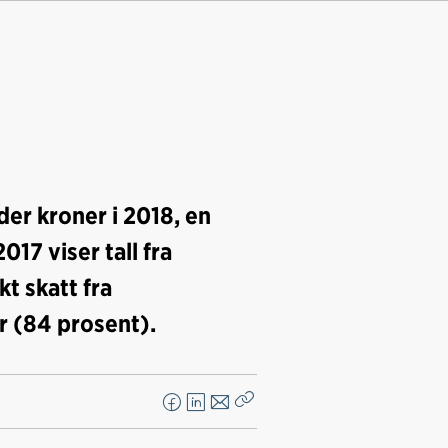
der kroner i 2018, en
17 viser tall fra
t skatt fra
r (84 prosent).
F
L
E
Kopier
a
i
-
lenke