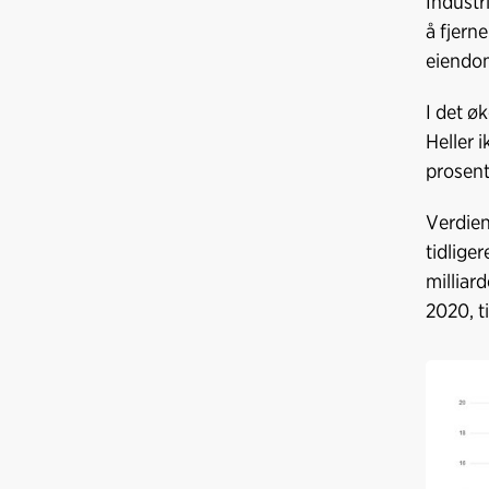
Industr
å fjern
eiendo
I det ø
Heller 
prosent
Verdien
tidlige
milliard
2020, t