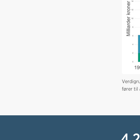
Verdigru
fører ti
4.2