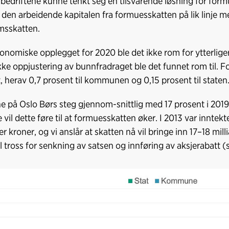
ibedriftene kunne tenkt seg en tilsvarende løsning for for
e den arbeidende kapitalen fra formuesskatten på lik linje 
msskatten.
konomiske opplegget for 2020 ble det ikke rom for ytterlig
ikke oppjustering av bunnfradraget ble det funnet rom til. 
, herav 0,7 prosent til kommunen og 0,15 prosent til staten
e på Oslo Børs steg gjennom-snittlig med 17 prosent i 2019.
re vil dette føre til at formuesskatten øker. I 2013 var innte
er kroner, og vi anslår at skatten nå vil bringe inn 17–18 mill
il tross for senkning av satsen og innføring av aksjerabatt (