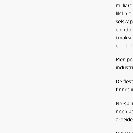
milliar
lik lin
selskap
eiendom
(maksim
enn tidl
Men poe
industr
De fles
finnes 
Norsk I
noen ko
arbeiden