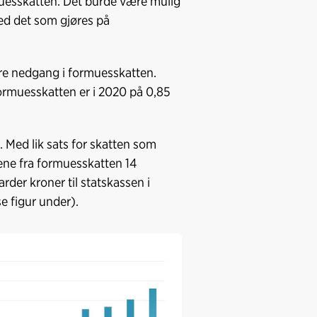
muesskatten. Det burde være mulig
med det som gjøres på
ere nedgang i formuesskatten.
Formuesskatten er i 2020 på 0,85
.
 Med lik sats for skatten som
ktene fra formuesskatten 14
iarder kroner til statskassen i
se figur under).