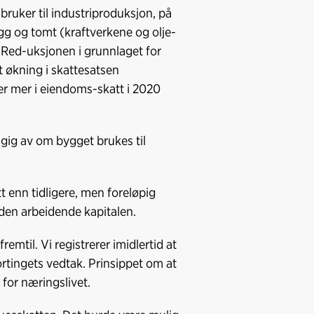
bruker til industriproduksjon, på
gg og tomt (kraftverkene og olje-
 Red-uksjonen i grunnlaget for
 økning i skattesatsen
ler mer i eiendoms-skatt i 2020
ig av om bygget brukes til
tt enn tidligere, men foreløpig
den arbeidende kapitalen.
emtil. Vi registrerer imidlertid at
rtingets vedtak. Prinsippet om at
 for næringslivet.