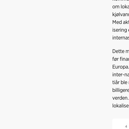
om lokal
kjølvan
Med akt
isering
interna
Dette m
før fin
Europa.
inter-n
tiår bl
billiger
verden.
lokalis