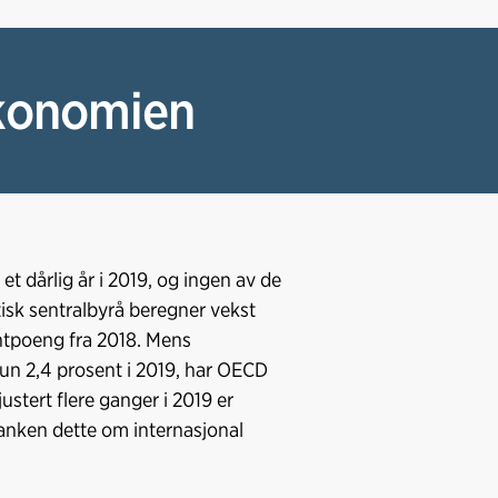
b
e
s
o
d
t
o
I
økonomien
k
n
 dårlig år i 2019, og ingen av de
tisk sentralbyrå beregner vekst
ntpoeng fra 2018. Mens
un 2,4 prosent i 2019, har OECD
ustert flere ganger i 2019 er
sbanken dette om internasjonal