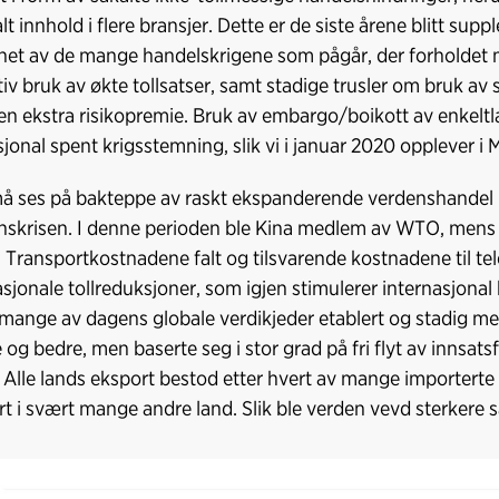
t innhold i flere bransjer. Dette er de siste årene blitt supp
net av de mange handelskrigene som pågår, der forholdet m
iv bruk av økte tollsatser, samt stadige trusler om bruk av st
 en ekstra risikopremie. Bruk av embargo/boikott av enkeltl
sjonal spent krigsstemning, slik vi i januar 2020 opplever 
å ses på bakteppe av raskt ekspanderende verdenshandel på
anskrisen. I denne perioden ble Kina medlem av WTO, mens E
 Transportkostnadene falt og tilsvarende kostnadene til tel
asjonale tollreduksjoner, som igjen stimulerer internasjonal
e mange av dagens globale verdikjeder etablert og stadig mer
e og bedre, men baserte seg i stor grad på fri flyt av innsats
 Alle lands eksport bestod etter hvert av mange importerte i
ert i svært mange andre land. Slik ble verden vevd sterkere