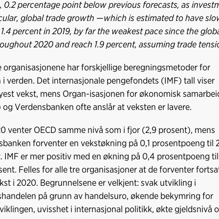
, 0.2 percentage point below previous forecasts, as invest
icular, global trade growth —which is estimated to have sl
 1.4 percent in 2019, by far the weakest pace since the global
roughout 2020 and reach 1.9 percent, assuming trade tensio
e organisasjonene har forskjellige beregningsmetoder for
 i verden. Det internasjonale pengefondets (IMF) tall viser
yest vekst, mens Organ-isasjonen for økonomisk samarbei
og Verdensbanken ofte anslår at veksten er lavere.
0 venter OECD samme nivå som i fjor (2,9 prosent), mens
banken forventer en vekstøkning på 0,1 prosentpoeng til 
. IMF er mer positiv med en økning på 0,4 prosentpoeng til
ent. Felles for alle tre organisasjoner at de forventer fortsa
kst i 2020. Begrunnelsene er velkjent: svak utvikling i
handelen på grunn av handelsuro, økende bekymring for
viklingen, uvisshet i internasjonal politikk, økte gjeldsnivå 