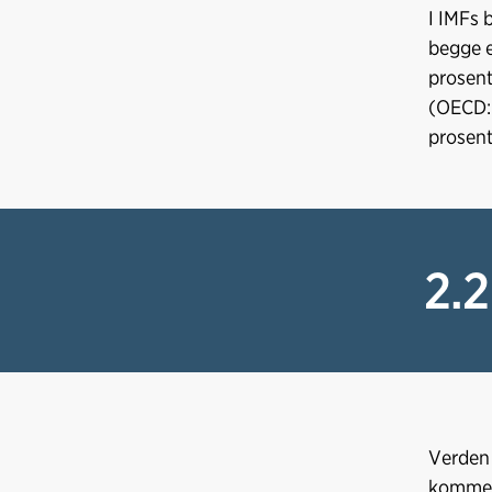
I IMFs 
begge e
prosent
(OECD: 
prosent
2.2
Verden 
kommet 