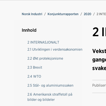
Norsk Industri
Konjunkturrapporten
2020
2 INT
2 
Innhold
2 INTERNASJONALT
2.1 Utviklingen i verdensøkonomien
Vekst
gange
2.2 Økt proteksjonisme
svake
2.3 Brexit
2.4 WTO
Publise
2.5 Stål- og aluminiumssaken
2.6 Amerikansk straffetoll på
bilder og bildeler