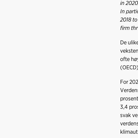
in 2020
In part
2018 to
firm th
De ulik
veksten
ofte hø
(OECD) 
For 202
Verdens
prosent
3,4 pros
svak ve
verdens
klimaut