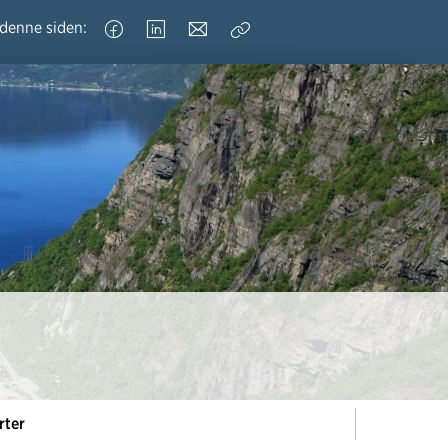
 denne siden:
Kopier
lenke
rter