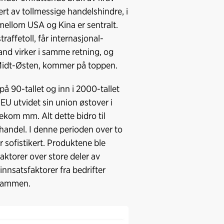
lert av tollmessige handelshindre, i
ellom USA og Kina er sentralt.
raffetoll, får internasjonal-
and virker i samme retning, og
i Midt-Østen, kommer på toppen.
 90-tallet og inn i 2000-tallet
U utvidet sin union østover i
ekom mm. Alt dette bidro til
 handel. I denne perioden over to
 sofistikert. Produktene ble
faktorer over store deler av
nnsatsfaktorer fra bedrifter
 sammen.