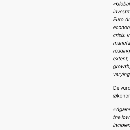
«Global
investm
Euro Ar
economi
crisis. 
manufac
reading
extent,
growth,
varying
De vurd
Økonome
«Agains
the low
incipie