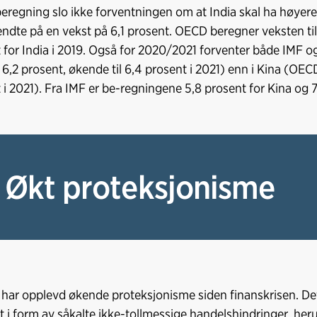
beregning slo ikke forventningen om at India skal ha høyere 
ndte på en vekst på 6,1 prosent. OECD beregner veksten til 
 for India i 2019. Også for 2020/2021 forventer både IMF o
6,2 prosent, økende til 6,4 prosent i 2021) enn i Kina (OECD:
 i 2021). Fra IMF er be-regningene 5,8 prosent for Kina og 7
 Økt proteksjonisme
har opplevd økende proteksjonisme siden finanskrisen. De
i form av såkalte ikke-tollmessige handelshindringer, her