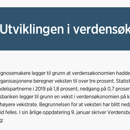
 Utviklingen i verdens
ognosemakere legger til grunn at verdensøkonomien hadde et
rganisasjonene beregner veksten til over tre prosent. Statis
delspartnerne i 2019 på 1,8 prosent, nedgang på 0,7 prose
banken legger til grunn en vekst i verdensøkonomien på k
høyere vekstrate. Begrunnelsen for at veksten har blitt nedj
tid felles. I sin årlige oppdatering 9. januar skriver Verden
g: