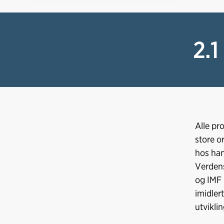
2.7 Kinesisk-amerikansk
handelsavtale
2.8 Norge og Kina
2.1
Alle pr
store o
hos han
Verdens
og IMF 
imidler
utviklin