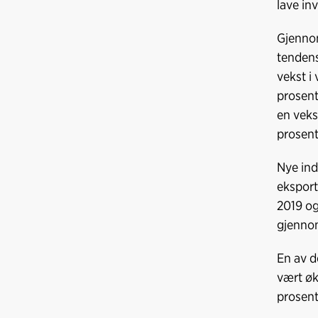
lave in
Gjennom
tendens
vekst i
prosent
en veks
prosent
Nye ind
eksport
2019 og
gjennom
En av d
vært øk
prosent