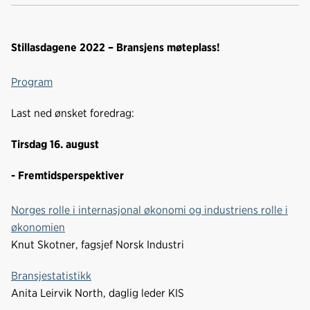
Kop
a
i
-
len
c
n
p
e
k
o
Stillasdagene 2022 – Bransjens møteplass!
b
e
s
o
d
t
Program
o
I
k
n
Last ned ønsket foredrag:
Tirsdag 16. august
- Fremtidsperspektiver
Norges rolle i internasjonal økonomi og industriens rolle i
økonomien
Knut Skotner, fagsjef Norsk Industri
Bransjestatistikk
Anita Leirvik North, daglig leder KIS