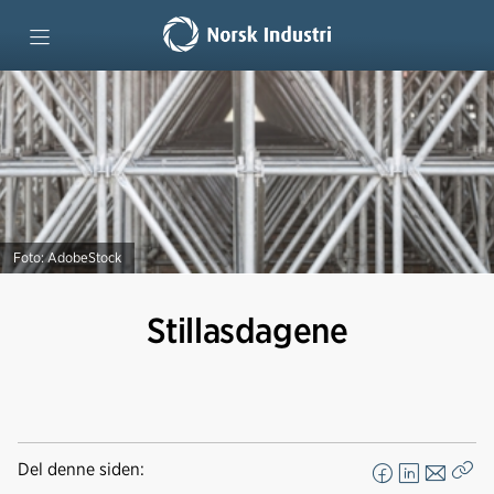
Om Stillasforum
Stillasdagene
Alt om stillas
Foto: AdobeStock
Stillasdagene
Del denne siden:
F
L
E