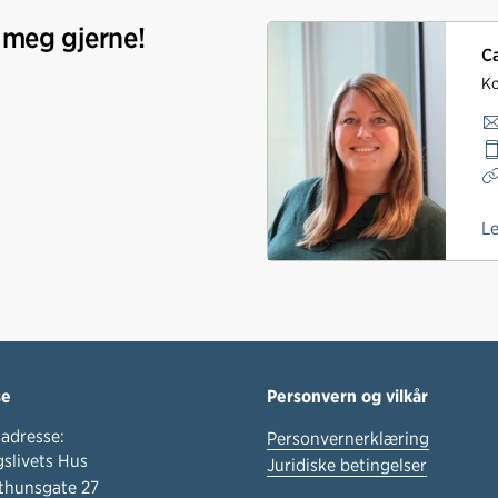
 meg gjerne!
Ca
Ko
L
se
Personvern og vilkår
adresse:
Personvernerklæring
slivets Hus
Juridiske betingelser
thunsgate 27