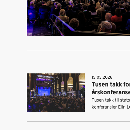
15.05.2026
Tusen takk for
årskonferans
Tusen takk til stat
konferansier Elin L
medlemsbedrifter, p
samarbeidspartner
bidro til en viktig 