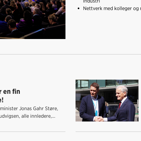
industri
Nettverk med kolleger og n
 en fin
e!
sminister Jonas Gahr Støre,
udvigsen, alle innledere,
olitikere,
e og gode industrivenner som
årskonferanse 12. mai!