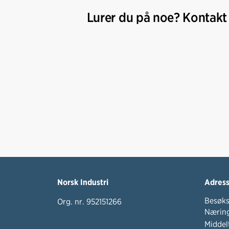
Lurer du på noe? Kontakt
Norsk Industri
Adres
Besøks
Org. nr. 952151266
Næring
Middel