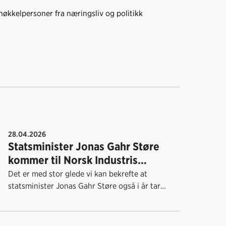
økkelpersoner fra næringsliv og politikk
28.04.2026
Statsminister Jonas Gahr Støre
kommer til Norsk Industris
årskonferanse
Det er med stor glede vi kan bekrefte at
statsminister Jonas Gahr Støre også i år tar
turen til Norsk Industris årskonferanse tirsdag
12. mai.