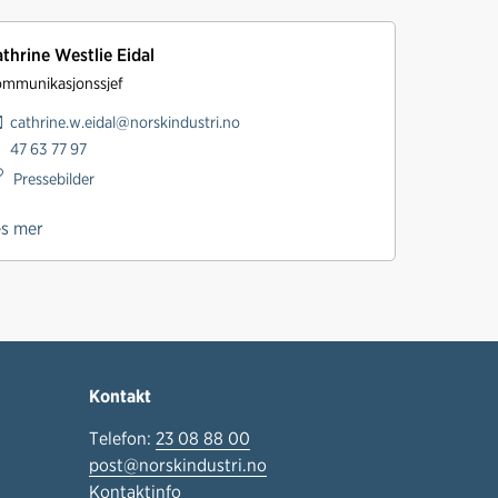
thrine Westlie Eidal
mmunikasjonssjef
cathrine.w.eidal@norskindustri.no
47 63 77 97
Pressebilder
es mer
Kontakt
Telefon:
23 08 88 00
post@norskindustri.no
Kontaktinfo