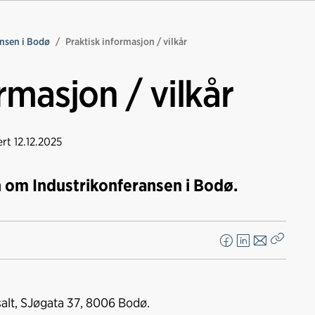
ansen i Bodø
Praktisk informasjon / vilkår
rmasjon / vilkår
ert
12.12.2025
n om Industrikonferansen i Bodø.
F
L
E
Kopier
a
i
-
lenke
c
n
p
e
k
o
alt, SJøgata 37, 8006 Bodø.
b
e
s