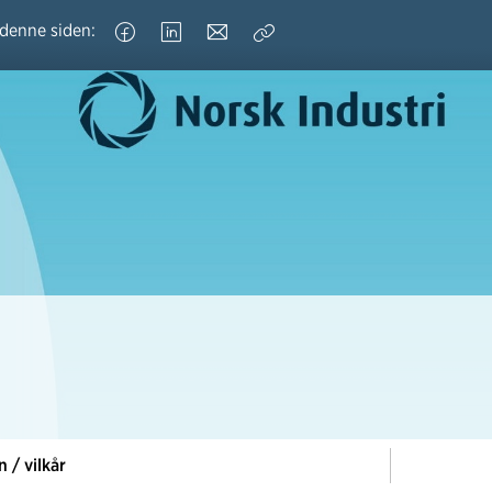
 denne siden:
Kopier
lenke
 / vilkår