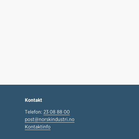
Kontakt
Telefon:
23 08 88 00
post@norskindustri.no
Kontaktinfo