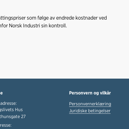
nattingspriser som følge av endrede kostnader ved
for Norsk Industri sin kontroll.
se
Personvern og vilkår
adresse:
Personvernerklæring
slivets Hus
Juridiske betingelser
thunsgate 27
resse: