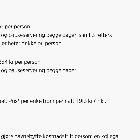
o
d
t
o
I
k
n
kr per person
j og pauseservering begge dager, samt 3 retters
3 enheter drikke pr. person.
264 kr per person
sj og pauseservering begge dager,
. Pris* per enkeltrom per natt: 1913 kr (inkl.
 gjøre navnebytte kostnadsfritt dersom en kollega